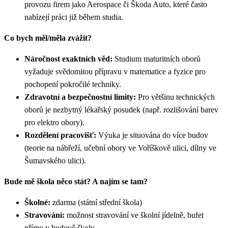
provozu firem jako Aerospace či Škoda Auto, které často
nabízejí práci již během studia.
Co bych měl/měla zvážit?
Náročnost exaktních věd:
Studium maturitních oborů
vyžaduje svědomitou přípravu v matematice a fyzice pro
pochopení pokročilé techniky.
Zdravotní a bezpečnostní limity:
Pro většinu technických
oborů je nezbytný lékařský posudek (např. rozlišování barev
pro elektro obory).
Rozdělení pracovišť:
Výuka je situována do více budov
(teorie na nábřeží, učební obory ve Voříškově ulici, dílny ve
Šumavského ulici).
Bude mě škola něco stát? A najím se tam?
Školné:
zdarma (státní střední škola)
Stravování:
možnost stravování ve školní jídelně, bufet
přímo v budově školy