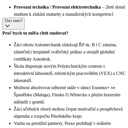
Provozní technika / Provozní elektrotechnika
– 2leté denní
studium k získání maturity a manažerských kompetencí
Chci sem?
Proč bych tu měl/a chtít studovat?
Žáci oboru Automechanik získávají ŘP sk. B i C zdarma,
zámečníci bezplatně svářečský průkaz a strojaři globální
certifikáty Autodesk.
Škola disponuje novým Polytechnickým centrem s
interaktivní laboratoří, robotickým pracovištěm (VEX) a CNC
laboratoří.
Možnost absolvovat odborné stáže v rámci Erasmus+ ve
Španělsku (Malaga), Finsku či Německu s plným hrazením
nákladů z grantů.
Žáci učebních oborů mohou čerpat motivační a prospěchová
stipendia z rozpočtu Plzeňského kraje.
Vazba na prestižní partnery. Praxe probíhají v reálném