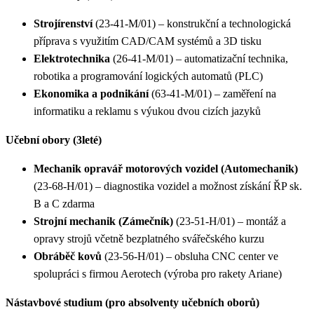
Strojírenství
(23-41-M/01) – konstrukční a technologická
příprava s využitím CAD/CAM systémů a 3D tisku
Elektrotechnika
(26-41-M/01) – automatizační technika,
robotika a programování logických automatů (PLC)
Ekonomika a podnikání
(63-41-M/01) – zaměření na
informatiku a reklamu s výukou dvou cizích jazyků
Učební obory (3leté)
Mechanik opravář motorových vozidel (Automechanik)
(23-68-H/01) – diagnostika vozidel a možnost získání ŘP sk.
B a C zdarma
Strojní mechanik (Zámečník)
(23-51-H/01) – montáž a
opravy strojů včetně bezplatného svářečského kurzu
Obráběč kovů
(23-56-H/01) – obsluha CNC center ve
spolupráci s firmou Aerotech (výroba pro rakety Ariane)
Nástavbové studium (pro absolventy učebních oborů)