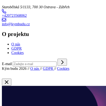
Starobělská 5/1133, 700 30 Ostrava - Zábřeh
+420723568062
info@kymbudu.cz
O projektu
O nás
GDPR
Cookies
E-mail
Kým budu 2026
//
O nás
//
GDPR
//
Cookies