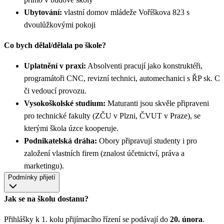
Ubytování:
vlastní domov mládeže Voříškova 823 s
dvoulůžkovými pokoji
Co bych dělal/dělala po škole?
Uplatnění v praxi:
Absolventi pracují jako konstruktéři,
programátoři CNC, revizní technici, automechanici s ŘP sk. C
či vedoucí provozu.
Vysokoškolské studium:
Maturanti jsou skvěle připraveni
pro technické fakulty (ZČU v Plzni, ČVUT v Praze), se
kterými škola úzce kooperuje.
Podnikatelská dráha:
Obory připravují studenty i pro
založení vlastních firem (znalost účetnictví, práva a
marketingu).
Podmínky přijetí
Jak se na školu dostanu?
Přihlášky k 1. kolu přijímacího řízení se podávají do
20. února
.