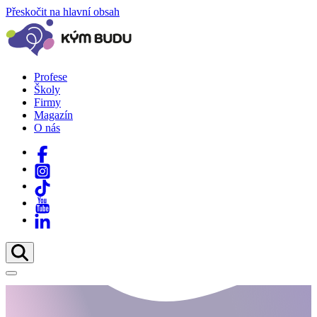
Přeskočit na hlavní obsah
Profese
Školy
Firmy
Magazín
O nás