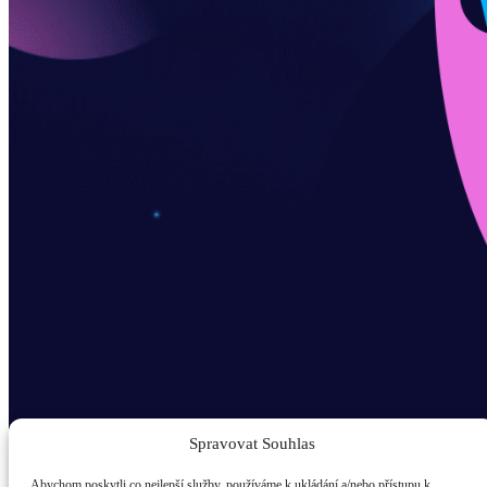
Spravovat Souhlas
Abychom poskytli co nejlepší služby, používáme k ukládání a/nebo přístupu k