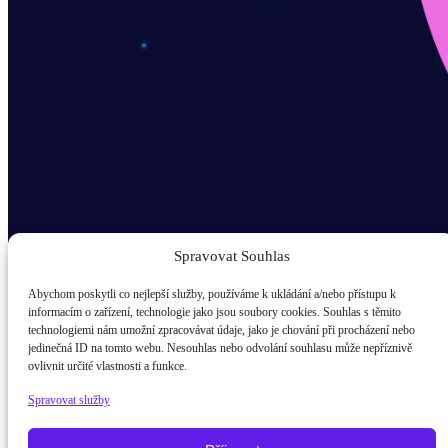
Spravovat Souhlas
Abychom poskytli co nejlepší služby, používáme k ukládání a/nebo přístupu k
informacím o zařízení, technologie jako jsou soubory cookies. Souhlas s těmito
technologiemi nám umožní zpracovávat údaje, jako je chování při procházení nebo
Odběr novinek popup
jedinečná ID na tomto webu. Nesouhlas nebo odvolání souhlasu může nepříznivě
ovlivnit určité vlastnosti a funkce.
E-mail
Spravovat služby
Kdo jsem?
žák / student