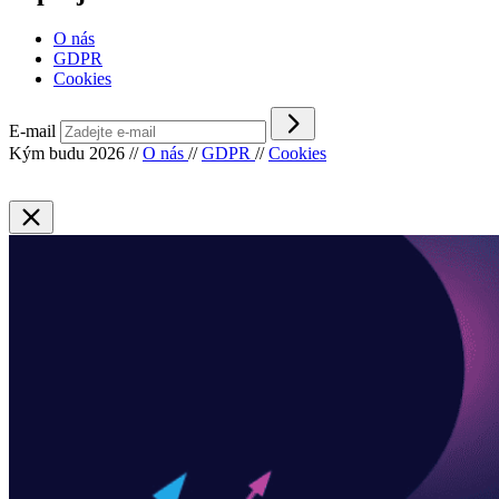
O nás
GDPR
Cookies
E-mail
Kým budu 2026
//
O nás
//
GDPR
//
Cookies