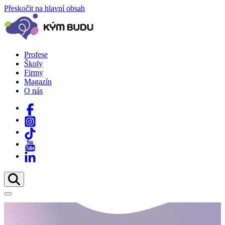
Přeskočit na hlavní obsah
Profese
Školy
Firmy
Magazín
O nás