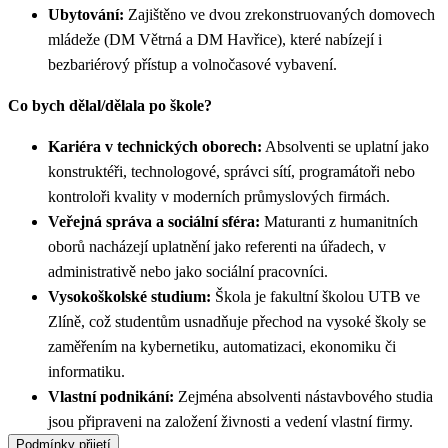
Ubytování:
Zajištěno ve dvou zrekonstruovaných domovech
mládeže (DM Větrná a DM Havřice), které nabízejí i
bezbariérový přístup a volnočasové vybavení.
Co bych dělal/dělala po škole?
Kariéra v technických oborech:
Absolventi se uplatní jako
konstruktéři, technologové, správci sítí, programátoři nebo
kontroloři kvality v moderních průmyslových firmách.
Veřejná správa a sociální sféra:
Maturanti z humanitních
oborů nacházejí uplatnění jako referenti na úřadech, v
administrativě nebo jako sociální pracovníci.
Vysokoškolské studium:
Škola je fakultní školou UTB ve
Zlíně, což studentům usnadňuje přechod na vysoké školy se
zaměřením na kybernetiku, automatizaci, ekonomiku či
informatiku.
Vlastní podnikání:
Zejména absolventi nástavbového studia
jsou připraveni na založení živnosti a vedení vlastní firmy.
Podmínky přijetí