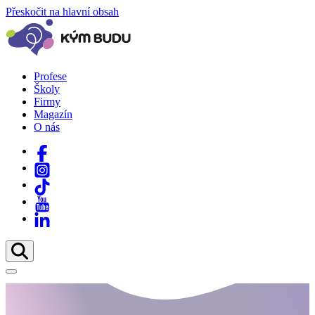
Přeskočit na hlavní obsah
Profese
Školy
Firmy
Magazín
O nás