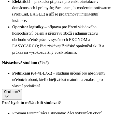
Elektrikář
– praktická příprava pro elektroinstalace v
domácnostech i průmyslu; žáci pracují s moderním softwarem
(ProfiCad, EAGLE) a učí se programovat inteligentní
instalace.
Operátor logistiky
– příprava pro řízení skladového
hospodářství, balení a přepravu zboží i administrativu
obchodu včetně práce v systémech EKONOM a
EASYCARGO; žáci získávají řidičské oprávnění sk. B a
průkaz na vysokozdvižný vozík zdarma.
Nástavbové studium (2leté)
Podnikání (64-41-L/51)
– studium určené pro absolventy
učebních oborů, kteří chtějí získat maturitu a znalosti pro
vlastní podnikání.
Chci sem?
Proč bych tu měl/a chtít studovat?
Program Firemní žáci a stipendia: Žáci vybraných oborů