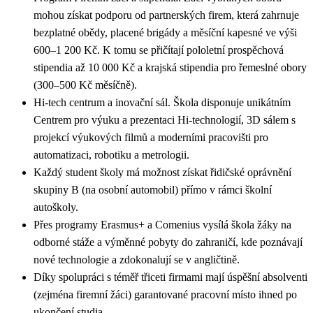
mohou získat podporu od partnerských firem, která zahrnuje
bezplatné obědy, placené brigády a měsíční kapesné ve výši
600–1 200 Kč. K tomu se přičítají pololetní prospěchová
stipendia až 10 000 Kč a krajská stipendia pro řemeslné obory
(300–500 Kč měsíčně).
Hi-tech centrum a inovační sál. Škola disponuje unikátním
Centrem pro výuku a prezentaci Hi-technologií, 3D sálem s
projekcí výukových filmů a moderními pracovišti pro
automatizaci, robotiku a metrologii.
Každý student školy má možnost získat řidičské oprávnění
skupiny B (na osobní automobil) přímo v rámci školní
autoškoly.
Přes programy Erasmus+ a Comenius vysílá škola žáky na
odborné stáže a výměnné pobyty do zahraničí, kde poznávají
nové technologie a zdokonalují se v angličtině.
Díky spolupráci s téměř třiceti firmami mají úspěšní absolventi
(zejména firemní žáci) garantované pracovní místo ihned po
ukončení studia.