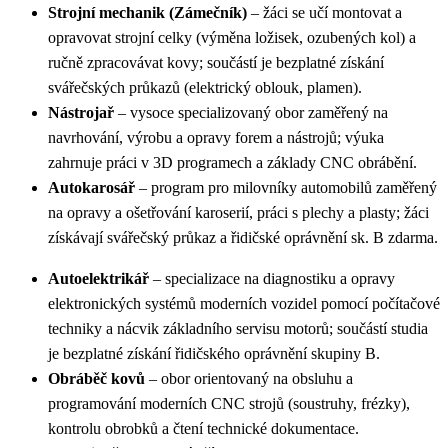
Strojní mechanik (Zámečník)
– žáci se učí montovat a
opravovat strojní celky (výměna ložisek, ozubených kol) a
ručně zpracovávat kovy; součástí je bezplatné získání
svářečských průkazů (elektrický oblouk, plamen).
Nástrojař
– vysoce specializovaný obor zaměřený na
navrhování, výrobu a opravy forem a nástrojů; výuka
zahrnuje práci v 3D programech a základy CNC obrábění.
Autokarosář
– program pro milovníky automobilů zaměřený
na opravy a ošetřování karoserií, práci s plechy a plasty; žáci
získávají svářečský průkaz a řidičské oprávnění sk. B zdarma.
Autoelektrikář
– specializace na diagnostiku a opravy
elektronických systémů moderních vozidel pomocí počítačové
techniky a nácvik základního servisu motorů; součástí studia
je bezplatné získání řidičského oprávnění skupiny B.
Obráběč kovů
– obor orientovaný na obsluhu a
programování moderních CNC strojů (soustruhy, frézky),
kontrolu obrobků a čtení technické dokumentace.