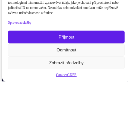
technologiemi nám umožní zpracovávat údaje, jako je chování při procházení nebo
jedinečná ID na tomto webu. Nesouhlas nebo odvolání souhlasu může nepříznivě
ovlivnit určité vlastnosti a funkce.
Spravovat služby
Příjmout
Odmítnout
Potřebujete poradit?
Zeptejte se na
Zobrazit předvolby
Cookies
GDPR