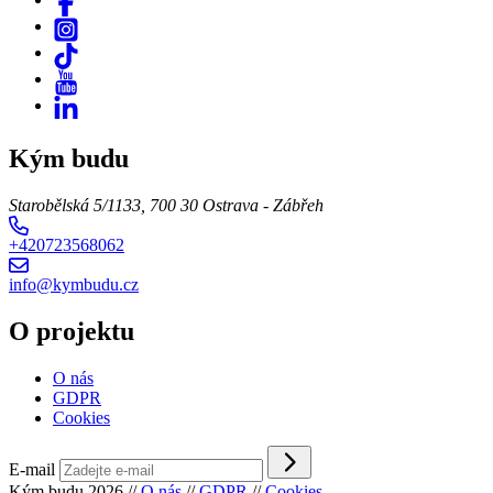
Kým budu
Starobělská 5/1133, 700 30 Ostrava - Zábřeh
+420723568062
info@kymbudu.cz
O projektu
O nás
GDPR
Cookies
E-mail
Kým budu 2026
//
O nás
//
GDPR
//
Cookies