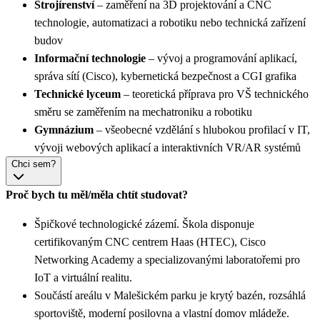
Strojírenství
– zaměření na 3D projektování a CNC
technologie, automatizaci a robotiku nebo technická zařízení
budov
Informační technologie
– vývoj a programování aplikací,
správa sítí (Cisco), kybernetická bezpečnost a CGI grafika
Technické lyceum
– teoretická příprava pro VŠ technického
směru se zaměřením na mechatroniku a robotiku
Gymnázium
– všeobecné vzdělání s hlubokou profilací v IT,
vývoji webových aplikací a interaktivních VR/AR systémů
Chci sem?
Proč bych tu měl/měla chtít studovat?
Špičkové technologické zázemí. Škola disponuje
certifikovaným CNC centrem Haas (HTEC), Cisco
Networking Academy a specializovanými laboratořemi pro
IoT a virtuální realitu.
Součástí areálu v Malešickém parku je krytý bazén, rozsáhlá
sportoviště, moderní posilovna a vlastní domov mládeže.