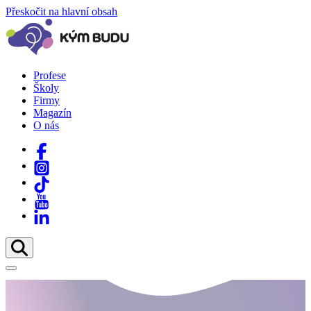
Přeskočit na hlavní obsah
Profese
Školy
Firmy
Magazín
O nás