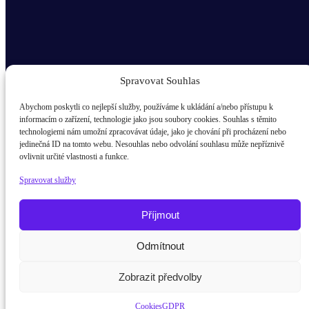
Spravovat Souhlas
Abychom poskytli co nejlepší služby, používáme k ukládání a/nebo přístupu k
informacím o zařízení, technologie jako jsou soubory cookies. Souhlas s těmito
technologiemi nám umožní zpracovávat údaje, jako je chování při procházení nebo
Odběr novinek popup
jedinečná ID na tomto webu. Nesouhlas nebo odvolání souhlasu může nepříznivě
ovlivnit určité vlastnosti a funkce.
E-mail
Spravovat služby
Kdo jsem?
žák / student
Příjmout
Rodič
Odmítnout
Potřebujete poradit?
Zeptejte se naš
Pedagog
Zobrazit předvolby
Firma
Cookies
GDPR