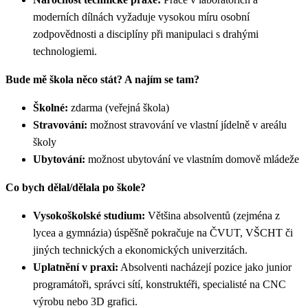
moderních dílnách vyžaduje vysokou míru osobní
zodpovědnosti a disciplíny při manipulaci s drahými
technologiemi.
Bude mě škola něco stát? A najím se tam?
Školné:
zdarma (veřejná škola)
Stravování:
možnost stravování ve vlastní jídelně v areálu
školy
Ubytování:
možnost ubytování ve vlastním domově mládeže
Co bych dělal/dělala po škole?
Vysokoškolské studium:
Většina absolventů (zejména z
lycea a gymnázia) úspěšně pokračuje na ČVUT, VŠCHT či
jiných technických a ekonomických univerzitách.
Uplatnění v praxi:
Absolventi nacházejí pozice jako junior
programátoři, správci sítí, konstruktéři, specialisté na CNC
výrobu nebo 3D grafici.