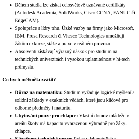
Během studia lze získat celosvětově uznávané certifikáty
(Autodesk Academia, SolidWorks, Cisco CCNA, FANUC či
EdgeCAM).
Spolupráce s lídry trhu. Úzké vazby na firmy jako Microsoft,
IBM, Prusa Research či Vitesco Technologies umožňují
žákům exkurze, stáže a praxe v reálném provozu.
Absolventi získávají výrazný náskok pro studium na
technických univerzitách i vysokou uplatnitelnost v hi-tech
průmyslu.
Co bych měl/měla zvážit?
Důraz na matematiku:
Studium vyžaduje logické myšlení a
solidní základy v exaktních vědách, které jsou klíčové pro
odborné předměty i maturitu.
Ubytování pouze pro chlapce:
Vlastní domov mládeže v
areálu školy má kapacitu vyhrazenou výhradně pro žáky-
chlapce.
Náročnost technické praxe:
Práce v laboratořích a