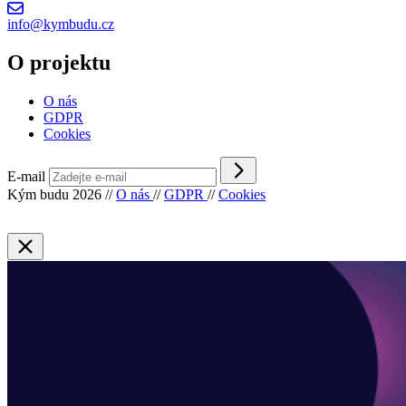
info@kymbudu.cz
O projektu
O nás
GDPR
Cookies
E-mail
Kým budu 2026
//
O nás
//
GDPR
//
Cookies