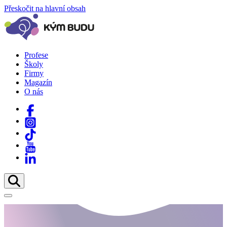
Přeskočit na hlavní obsah
Profese
Školy
Firmy
Magazín
O nás