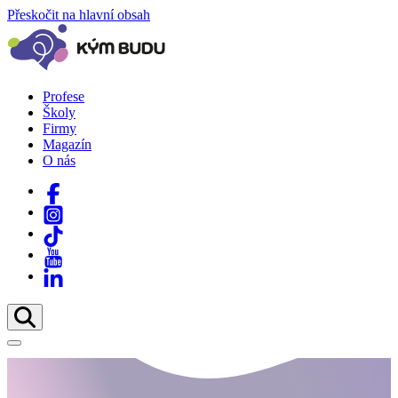
Přeskočit na hlavní obsah
Profese
Školy
Firmy
Magazín
O nás