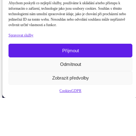
Abychom poskytli co nejlepší služby, používáme k ukládání a/nebo přístupu k
informacím o zařízení, technologie jako jsou soubory cookies. Souhlas s těmito
technologiemi nám umožní zpracovávat údaje, jako je chování při procházení nebo
jedinečná ID na tomto webu. Nesouhlas nebo odvolání souhlasu může nepříznivě
ovlivnit určité vlastnosti a funkce.
Spravovat služby
Příjmout
Odmítnout
Potřebujete poradit?
Zeptejte se naš
Zobrazit předvolby
Cookies
GDPR