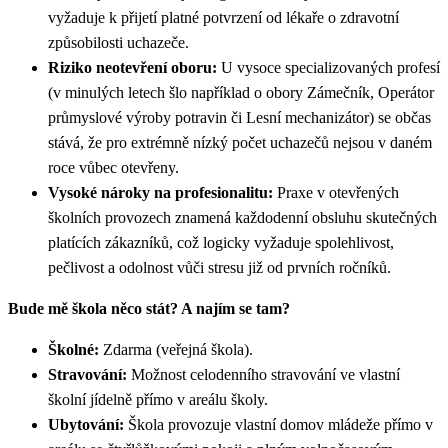
vyžaduje k přijetí platné potvrzení od lékaře o zdravotní
způsobilosti uchazeče.
Riziko neotevření oboru:
U vysoce specializovaných profesí
(v minulých letech šlo například o obory Zámečník, Operátor
průmyslové výroby potravin či Lesní mechanizátor) se občas
stává, že pro extrémně nízký počet uchazečů nejsou v daném
roce vůbec otevřeny.
Vysoké nároky na profesionalitu:
Praxe v otevřených
školních provozech znamená každodenní obsluhu skutečných
platících zákazníků, což logicky vyžaduje spolehlivost,
pečlivost a odolnost vůči stresu již od prvních ročníků.
Bude mě škola něco stát? A najím se tam?
Školné:
Zdarma (veřejná škola).
Stravování:
Možnost celodenního stravování ve vlastní
školní jídelně přímo v areálu školy.
Ubytování:
Škola provozuje vlastní domov mládeže přímo v