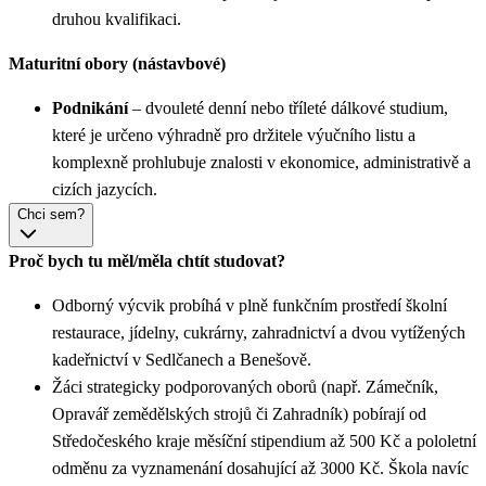
druhou kvalifikaci.
Maturitní obory (nástavbové)
Podnikání
– dvouleté denní nebo tříleté dálkové studium,
které je určeno výhradně pro držitele výučního listu a
komplexně prohlubuje znalosti v ekonomice, administrativě a
cizích jazycích.
Chci sem?
Proč bych tu měl/měla chtít studovat?
Odborný výcvik probíhá v plně funkčním prostředí školní
restaurace, jídelny, cukrárny, zahradnictví a dvou vytížených
kadeřnictví v Sedlčanech a Benešově.
Žáci strategicky podporovaných oborů (např. Zámečník,
Opravář zemědělských strojů či Zahradník) pobírají od
Středočeského kraje měsíční stipendium až 500 Kč a pololetní
odměnu za vyznamenání dosahující až 3000 Kč. Škola navíc