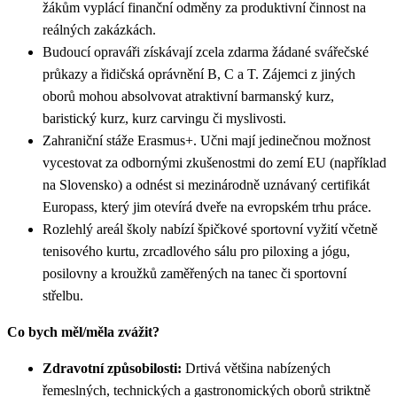
žákům vyplácí finanční odměny za produktivní činnost na
reálných zakázkách.
Budoucí opraváři získávají zcela zdarma žádané svářečské
průkazy a řidičská oprávnění B, C a T. Zájemci z jiných
oborů mohou absolvovat atraktivní barmanský kurz,
baristický kurz, kurz carvingu či myslivosti.
Zahraniční stáže Erasmus+. Učni mají jedinečnou možnost
vycestovat za odbornými zkušenostmi do zemí EU (například
na Slovensko) a odnést si mezinárodně uznávaný certifikát
Europass, který jim otevírá dveře na evropském trhu práce.
Rozlehlý areál školy nabízí špičkové sportovní vyžití včetně
tenisového kurtu, zrcadlového sálu pro piloxing a jógu,
posilovny a kroužků zaměřených na tanec či sportovní
střelbu.
Co bych měl/měla zvážit?
Zdravotní způsobilosti:
Drtivá většina nabízených
řemeslných, technických a gastronomických oborů striktně