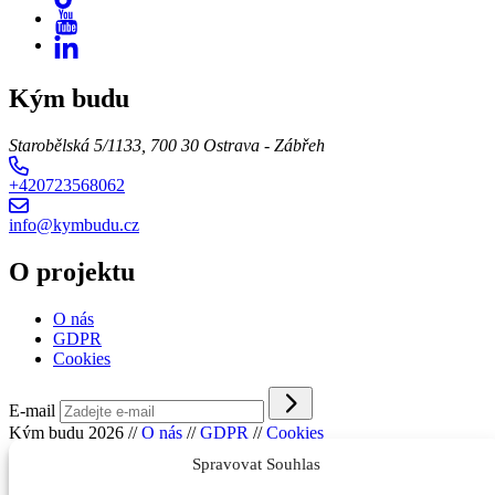
Kým budu
Starobělská 5/1133, 700 30 Ostrava - Zábřeh
+420723568062
info@kymbudu.cz
O projektu
O nás
GDPR
Cookies
E-mail
Kým budu 2026
//
O nás
//
GDPR
//
Cookies
Spravovat Souhlas