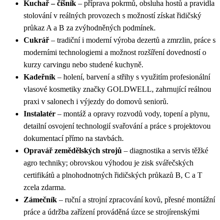
Kuchař – číšník
– příprava pokrmů, obsluha hostů a pravidla
stolování v reálných provozech s možností získat řidičský
průkaz A a B za zvýhodněných podmínek.
Cukrář
– tradiční i moderní výroba dezertů a zmrzlin, práce s
moderními technologiemi a možnost rozšíření dovedností o
kurzy carvingu nebo studené kuchyně.
Kadeřník
– holení, barvení a střihy s využitím profesionální
vlasové kosmetiky značky GOLDWELL, zahrnující reálnou
praxi v salonech i výjezdy do domovů seniorů.
Instalatér
– montáž a opravy rozvodů vody, topení a plynu,
detailní osvojení technologií svařování a práce s projektovou
dokumentací přímo na stavbách.
Opravář zemědělských strojů
– diagnostika a servis těžké
agro techniky; obrovskou výhodou je zisk svářečských
certifikátů a plnohodnotných řidičských průkazů B, C a T
zcela zdarma.
Zámečník
– ruční a strojní zpracování kovů, přesné montážní
práce a údržba zařízení prováděná úzce se strojírenskými