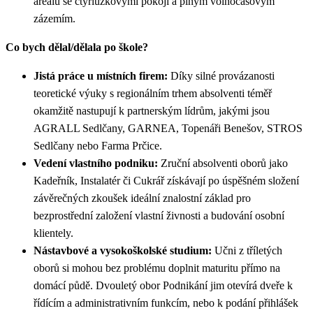
areálu se čtyřlůžkovými pokoji a plným volnočasovým
zázemím.
Co bych dělal/dělala po škole?
Jistá práce u místních firem:
Díky silné provázanosti
teoretické výuky s regionálním trhem absolventi téměř
okamžitě nastupují k partnerským lídrům, jakými jsou
AGRALL Sedlčany, GARNEA, Topenáři Benešov, STROS
Sedlčany nebo Farma Prčice.
Vedení vlastního podniku:
Zruční absolventi oborů jako
Kadeřník, Instalatér či Cukrář získávají po úspěšném složení
závěrečných zkoušek ideální znalostní základ pro
bezprostřední založení vlastní živnosti a budování osobní
klientely.
Nástavbové a vysokoškolské studium:
Učni z tříletých
oborů si mohou bez problému doplnit maturitu přímo na
domácí půdě. Dvouletý obor Podnikání jim otevírá dveře k
řídícím a administrativním funkcím, nebo k podání přihlášek