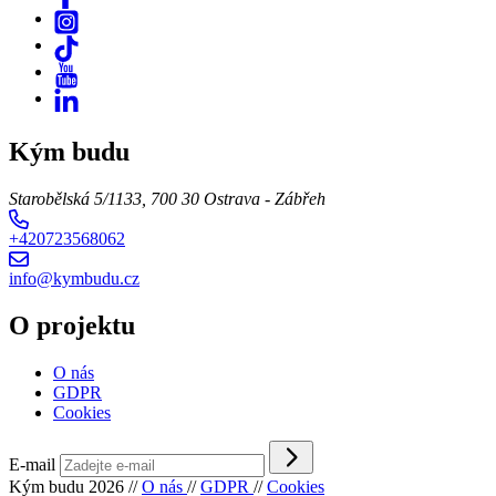
Kým budu
Starobělská 5/1133, 700 30 Ostrava - Zábřeh
+420723568062
info@kymbudu.cz
O projektu
O nás
GDPR
Cookies
E-mail
Kým budu 2026
//
O nás
//
GDPR
//
Cookies