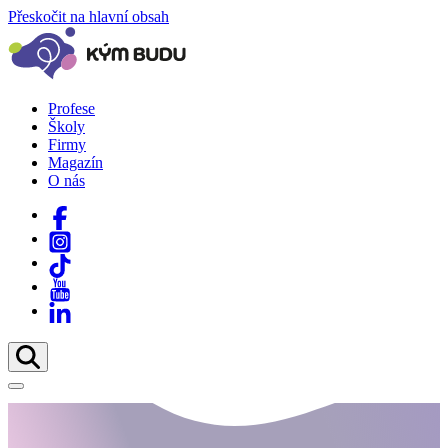
Přeskočit na hlavní obsah
Profese
Školy
Firmy
Magazín
O nás