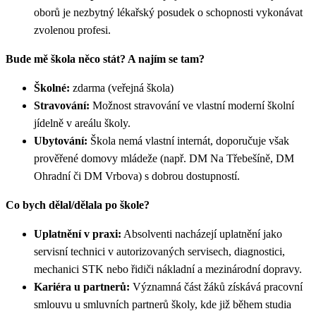
oborů je nezbytný lékařský posudek o schopnosti vykonávat
zvolenou profesi.
Bude mě škola něco stát? A najím se tam?
Školné:
zdarma (veřejná škola)
Stravování:
Možnost stravování ve vlastní moderní školní
jídelně v areálu školy.
Ubytování:
Škola nemá vlastní internát, doporučuje však
prověřené domovy mládeže (např. DM Na Třebešíně, DM
Ohradní či DM Vrbova) s dobrou dostupností.
Co bych dělal/dělala po škole?
Uplatnění v praxi:
Absolventi nacházejí uplatnění jako
servisní technici v autorizovaných servisech, diagnostici,
mechanici STK nebo řidiči nákladní a mezinárodní dopravy.
Kariéra u partnerů:
Významná část žáků získává pracovní
smlouvu u smluvních partnerů školy, kde již během studia