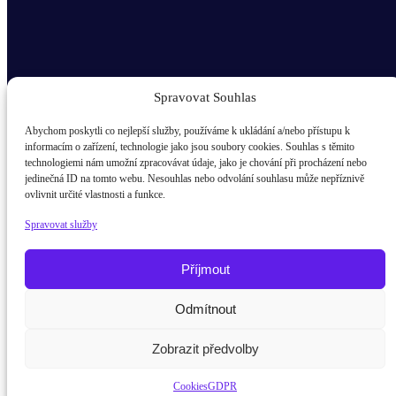
Spravovat Souhlas
Abychom poskytli co nejlepší služby, používáme k ukládání a/nebo přístupu k
informacím o zařízení, technologie jako jsou soubory cookies. Souhlas s těmito
technologiemi nám umožní zpracovávat údaje, jako je chování při procházení nebo
Odběr novinek popup
jedinečná ID na tomto webu. Nesouhlas nebo odvolání souhlasu může nepříznivě
ovlivnit určité vlastnosti a funkce.
E-mail
Spravovat služby
Kdo jsem?
žák / student
Příjmout
Rodič
Odmítnout
Potřebujete poradit?
Zeptejte se na
Pedagog
Zobrazit předvolby
Firma
Cookies
GDPR
Odeslat