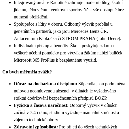
Integrovaný areál v Radotíně zahrnuje moderní dílny, školní
jídelnu, tělocvičnu i venkovní sportoviště – vše dostupné bez
nutnosti přejíždění.
Spolupráce s lídry v oboru. Odborný výcvik probíhá u
generálních partnerů, jako jsou Mercedes-Benz ČR,
Autocentrum Klokočka či STROM PRAHA (John Deere).
Individuální přístup a benefity. Škola poskytuje zdarma
veškeré učební pomůcky pro výcvik a žákům nabízí balíček
Microsoft 365 ProPlus k bezplatnému využití.
Co bych měl/měla zvážit?
Důraz na docházku a disciplínu:
Stipendia jsou podmíněna
nulovou neomluvenou absencí; v dílnách je vyžadováno
striktní dodržování bezpečnostních předpisů BOZP.
Fyzická a časová náročnost:
Odborný výcvik v dílnách
začíná v 7:45 ráno; studium vyžaduje manuální zručnost a
zájem o technické obory.
Zdravotní způsobilost:
Pro přijetí do všech technických