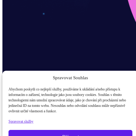
Spravovat Souhlas
Abychom poskytli co nejlepší služby, používáme k ukládání a/nebo přístupu k
informacím o zařízení, technologie jako jsou soubory cookies. Souhlas s těmito
technologiemi nám umožní zpracovávat údaje, jako je chování při procházení nebo
Odběr novinek popup
jedinečná ID na tomto webu. Nesouhlas nebo odvolání souhlasu může nepříznivě
ovlivnit určité vlastnosti a funkce.
E-mail
Spravovat služby
Kdo jsem?
žák / student