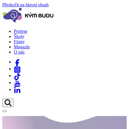
Přeskočit na hlavní obsah
Profese
Školy
Firmy
Magazín
O nás