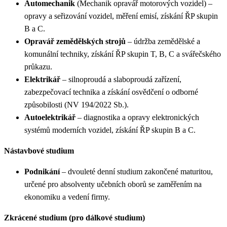
Automechanik
(Mechanik opravář motorových vozidel) –
opravy a seřizování vozidel, měření emisí, získání ŘP skupin
B a C.
Opravář zemědělských strojů
– údržba zemědělské a
komunální techniky, získání ŘP skupin T, B, C a svářečského
průkazu.
Elektrikář
– silnoproudá a slaboproudá zařízení,
zabezpečovací technika a získání osvědčení o odborné
způsobilosti (NV 194/2022 Sb.).
Autoelektrikář
– diagnostika a opravy elektronických
systémů moderních vozidel, získání ŘP skupin B a C.
Nástavbové studium
Podnikání
– dvouleté denní studium zakončené maturitou,
určené pro absolventy učebních oborů se zaměřením na
ekonomiku a vedení firmy.
Zkrácené studium (pro dálkové studium)