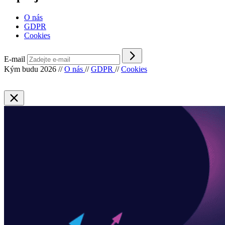
O nás
GDPR
Cookies
E-mail
Kým budu 2026
//
O nás
//
GDPR
//
Cookies