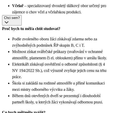
Včelař
– specializovaný dvouletý dálkový obor určený pro
zájemce o chov včel a včelařskou produkci.
Chci sem?
Proč bych tu měl/a chtít studovat?
Podle zvoleného oboru žáci získávají zdarma nebo za
zvýhodněných podmínek ŘP skupin B, C i T.
Možnost získat svářečské průkazy (svařování v ochranné
atmosféře, plamenem či el. obloukem) přímo v areálu školy.
Elektrikáři získávají osvědčení o odborné způsobilosti (§ 4
NV 194/2022 Sb.), což výrazně zvyšuje jejich cenu na trhu
práce.
Škola si zakládá na rodinné atmosféře a přímé komunikaci
mezi mistry odborného výcviku a žáky.
Během dnů otevřených dveří se prezentují i dlouhodobí
partneři školy, u kterých žáci vykonávají odbornou praxi.
Co bych měl/měla zvážit?