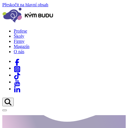
Přeskočit na hlavní obsah
Profese
Školy
Firmy
Magazín
O nás