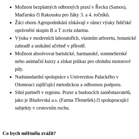
Možnost bezplatných odborných praxí v Řecku (Samos),
Maďarsku či Rakousku pro žáky 3. a 4. ročníků.
Žáci oboru Agropodnikání získávají v rámci výuky řidičské
oprávnění skupin B a T zcela zdarma.
Výuka v moderních laboratořích, vlastním arboretu, botanické
zahradě a unikátní učebně v přírodě.
Možnost absolvovat baristické, barmanské, sommelierské
nebo animační kurzy a získat průkaz pro obsluhu motorové
pily.
Nadstandardní spolupráce s Univerzitou Palackého v
Olomouci zajišťující metodickou a odbornou podporu.
Silní partneři v regionu. Praxe u budoucích zaměstnavatelů,
jako je Bludovská a.s. (Farma Třemešek) či spolupracující
subjekty v cestovním ruchu.
Co bych měl/měla zvážit?