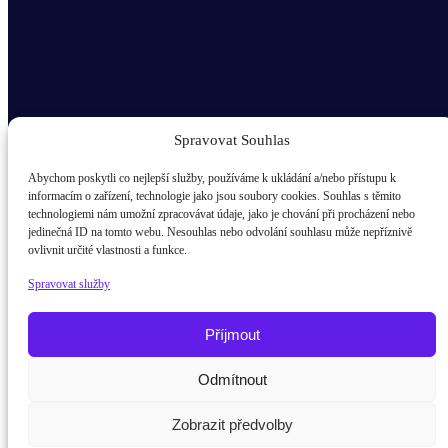
Spravovat Souhlas
Abychom poskytli co nejlepší služby, používáme k ukládání a/nebo přístupu k
informacím o zařízení, technologie jako jsou soubory cookies. Souhlas s těmito
technologiemi nám umožní zpracovávat údaje, jako je chování při procházení nebo
Odběr novinek popup
jedinečná ID na tomto webu. Nesouhlas nebo odvolání souhlasu může nepříznivě
ovlivnit určité vlastnosti a funkce.
E-mail
Spravovat služby
Kdo jsem?
žák / student
Příjmout
Rodič
Odmítnout
Potřebujete poradit?
Zeptejte se na
Pedagog
Zobrazit předvolby
Firma