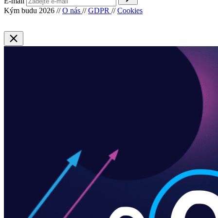
E-mail
Kým budu 2026
//
O nás
//
GDPR
//
Cookies