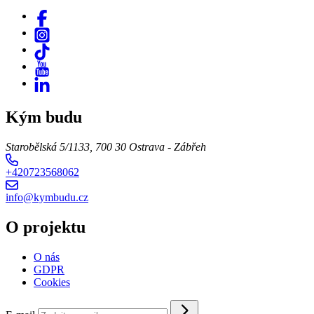
Kým budu
Starobělská 5/1133, 700 30 Ostrava - Zábřeh
+420723568062
info@kymbudu.cz
O projektu
O nás
GDPR
Cookies