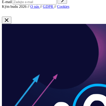
E-mail
Kým budu 2026
//
O nás
//
GDPR
//
Cookies