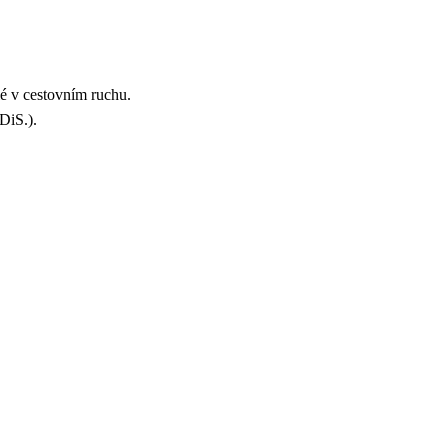
lé v cestovním ruchu.
l DiS.).