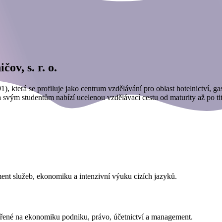
ov, s. r. o.
), která se profiluje jako centrum vzdělávání pro oblast hotelnictví, 
a svým studentům nabízí ucelenou vzdělávací cestu od maturity až po ti
ment služeb, ekonomiku a intenzivní výuku cizích jazyků.
řené na ekonomiku podniku, právo, účetnictví a management.