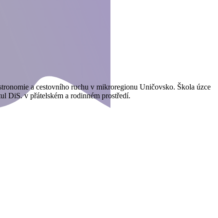
gastronomie a cestovního ruchu v mikroregionu Uničovsko. Škola úzce
tul DiS. v přátelském a rodinném prostředí.