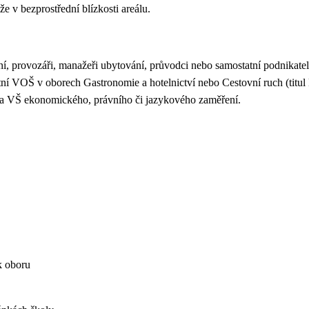
v bezprostřední blízkosti areálu.
ní, provozáři, manažeři ubytování, průvodci nebo samostatní podnikate
ní VOŠ v oborech Gastronomie a hotelnictví nebo Cestovní ruch (titu
u na VŠ ekonomického, právního či jazykového zaměření.
 k oboru