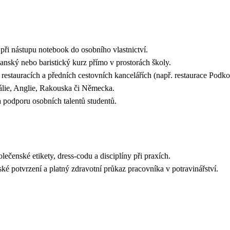
ři nástupu notebook do osobního vlastnictví.
ský nebo baristický kurz přímo v prostorách školy.
estauracích a předních cestovních kancelářích (např. restaurace Podko
álie, Anglie, Rakouska či Německa.
 podporu osobních talentů studentů.
ečenské etikety, dress-codu a disciplíny při praxích.
ské potvrzení a platný zdravotní průkaz pracovníka v potravinářství.
vě.