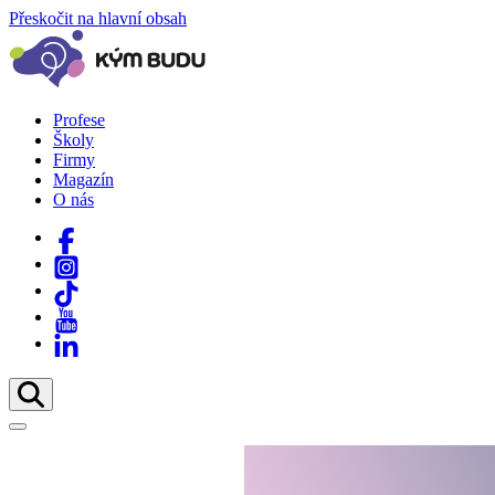
Přeskočit na hlavní obsah
Profese
Školy
Firmy
Magazín
O nás