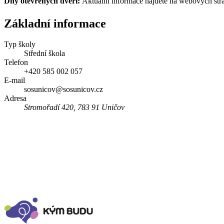
Dny otevřených dveří:
Aktuální informace najdete na webových str
Základní informace
Typ školy
Střední škola
Telefon
+420 585 002 057
E-mail
sosunicov@sosunicov.cz
Adresa
Stromořadí 420, 783 91 Uničov