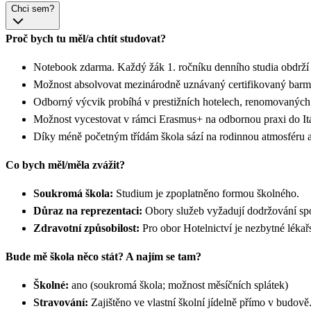
Chci sem?
Proč bych tu měl/a chtít studovat?
Notebook zdarma. Každý žák 1. ročníku denního studia obdrží p
Možnost absolvovat mezinárodně uznávaný certifikovaný barman
Odborný výcvik probíhá v prestižních hotelech, renomovaných r
Možnost vycestovat v rámci Erasmus+ na odbornou praxi do It
Díky méně početným třídám škola sází na rodinnou atmosféru a
Co bych měl/měla zvážit?
Soukromá škola:
Studium je zpoplatněno formou školného.
Důraz na reprezentaci:
Obory služeb vyžadují dodržování spol
Zdravotní způsobilost:
Pro obor Hotelnictví je nezbytné lékař
Bude mě škola něco stát? A najím se tam?
Školné:
ano (soukromá škola; možnost měsíčních splátek)
Stravování:
Zajištěno ve vlastní školní jídelně přímo v budo