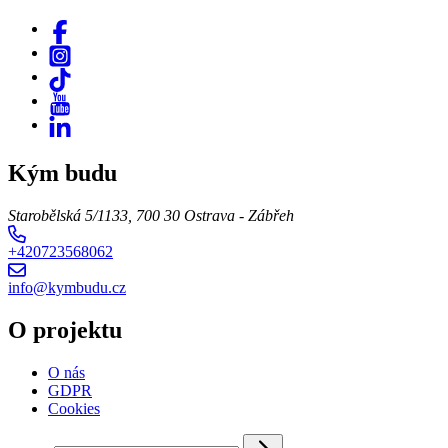
Kým budu
Starobělská 5/1133, 700 30 Ostrava - Zábřeh
+420723568062
info@kymbudu.cz
O projektu
O nás
GDPR
Cookies