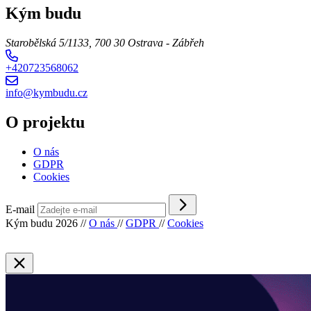
Kým budu
Starobělská 5/1133, 700 30 Ostrava - Zábřeh
+420723568062
info@kymbudu.cz
O projektu
O nás
GDPR
Cookies
E-mail
Kým budu 2026
//
O nás
//
GDPR
//
Cookies