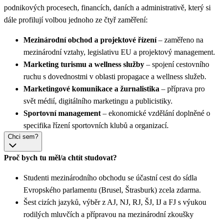
podnikových procesech, financích, daních a administrativě, který si
dále profilují volbou jednoho ze čtyř zaměření:
Mezinárodní obchod a projektové řízení
– zaměřeno na
mezinárodní vztahy, legislativu EU a projektový management.
Marketing turismu a wellness služby
– spojení cestovního
ruchu s dovednostmi v oblasti propagace a wellness služeb.
Marketingové komunikace a žurnalistika
– příprava pro
svět médií, digitálního marketingu a publicistiky.
Sportovní management
– ekonomické vzdělání doplněné o
specifika řízení sportovních klubů a organizací.
Chci sem?
Proč bych tu měl/a chtít studovat?
Studenti mezinárodního obchodu se účastní cest do sídla
Evropského parlamentu (Brusel, Štrasburk) zcela zdarma.
Šest cizích jazyků, výběr z AJ, NJ, RJ, ŠJ, IJ a FJ s výukou
rodilých mluvčích a přípravou na mezinárodní zkoušky