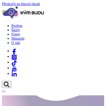
Přeskočit na hlavní obsah
Profese
Školy
Firmy
Magazín
O nás