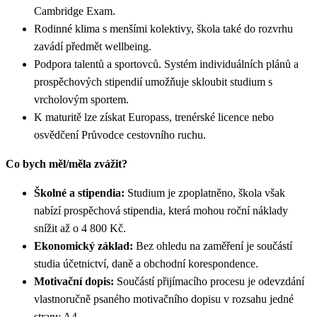
Cambridge Exam.
Rodinné klima s menšími kolektivy, škola také do rozvrhu
zavádí předmět wellbeing.
Podpora talentů a sportovců. Systém individuálních plánů a
prospěchových stipendií umožňuje skloubit studium s
vrcholovým sportem.
K maturitě lze získat Europass, trenérské licence nebo
osvědčení Průvodce cestovního ruchu.
Co bych měl/měla zvážit?
Školné a stipendia:
Studium je zpoplatněno, škola však
nabízí prospěchová stipendia, která mohou roční náklady
snížit až o 4 800 Kč.
Ekonomický základ:
Bez ohledu na zaměření je součástí
studia účetnictví, daně a obchodní korespondence.
Motivační dopis:
Součástí přijímacího procesu je odevzdání
vlastnoručně psaného motivačního dopisu v rozsahu jedné
strany A4.