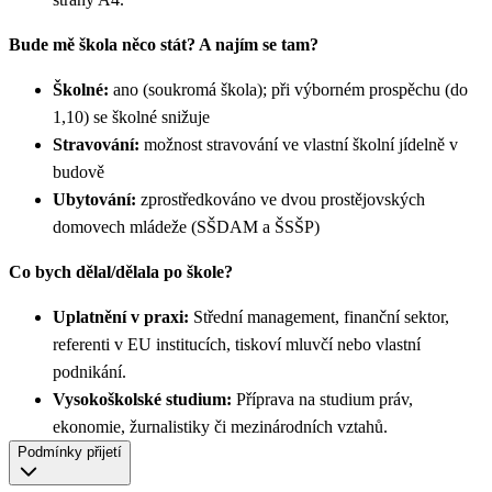
Bude mě škola něco stát? A najím se tam?
Školné:
ano (soukromá škola); při výborném prospěchu (do
1,10) se školné snižuje
Stravování:
možnost stravování ve vlastní školní jídelně v
budově
Ubytování:
zprostředkováno ve dvou prostějovských
domovech mládeže (SŠDAM a ŠSŠP)
Co bych dělal/dělala po škole?
Uplatnění v praxi:
Střední management, finanční sektor,
referenti v EU institucích, tiskoví mluvčí nebo vlastní
podnikání.
Vysokoškolské studium:
Příprava na studium práv,
ekonomie, žurnalistiky či mezinárodních vztahů.
Podmínky přijetí