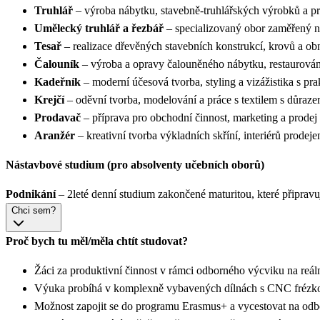
Truhlář
– výroba nábytku, stavebně-truhlářských výrobků a p
Umělecký truhlář a řezbář
– specializovaný obor zaměřený na 
Tesař
– realizace dřevěných stavebních konstrukcí, krovů a o
Čalouník
– výroba a opravy čalouněného nábytku, restaurování
Kadeřník
– moderní účesová tvorba, styling a vizážistika s pr
Krejčí
– oděvní tvorba, modelování a práce s textilem s důraze
Prodavač
– příprava pro obchodní činnost, marketing a prode
Aranžér
– kreativní tvorba výkladních skříní, interiérů prodej
Nástavbové studium (pro absolventy učebních oborů)
Podnikání
– 2leté denní studium zakončené maturitou, které připravuj
Chci sem?
Proč bych tu měl/měla chtít studovat?
Žáci za produktivní činnost v rámci odborného výcviku na reál
Výuka probíhá v komplexně vybavených dílnách s CNC frézkou,
Možnost zapojit se do programu Erasmus+ a vycestovat na odb