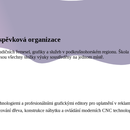
íspěvková organizace
adičních řemesel, grafiky a služeb v podkrušnohorském regionu. Škola s
jsou všechny složky výuky soustředěny na jednom místě.
hnologiemi a profesionálními grafickými editory pro uplatnění v reklam
cování dřeva, konstrukce nábytku a ovládání moderních CNC technolog