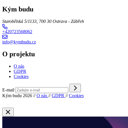
Kým budu
Starobělská 5/1133, 700 30 Ostrava - Zábřeh
+420723568062
info@kymbudu.cz
O projektu
O nás
GDPR
Cookies
E-mail
Kým budu 2026
//
O nás
//
GDPR
//
Cookies