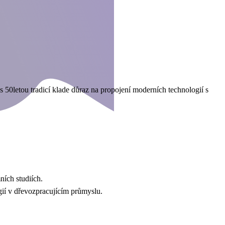
 50letou tradicí klade důraz na propojení moderních technologií s
ních studiích.
ií v dřevozpracujícím průmyslu.