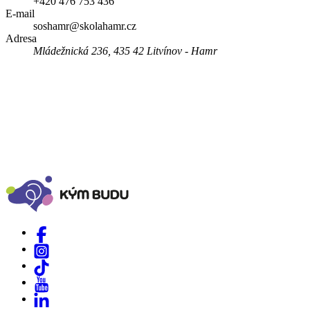
+420 476 753 436
E-mail
soshamr@skolahamr.cz
Adresa
Mládežnická 236, 435 42 Litvínov - Hamr