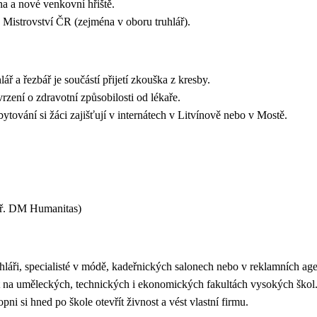
a a nové venkovní hřiště.
a Mistrovství ČR (zejména v oboru truhlář).
 a řezbář je součástí přijetí zkouška z kresby.
rzení o zdravotní způsobilosti od lékaře.
tování si žáci zajišťují v internátech v Litvínově nebo v Mostě.
apř. DM Humanitas)
ruhláři, specialisté v módě, kadeřnických salonech nebo v reklamních ag
t na uměleckých, technických i ekonomických fakultách vysokých škol
ni si hned po škole otevřít živnost a vést vlastní firmu.