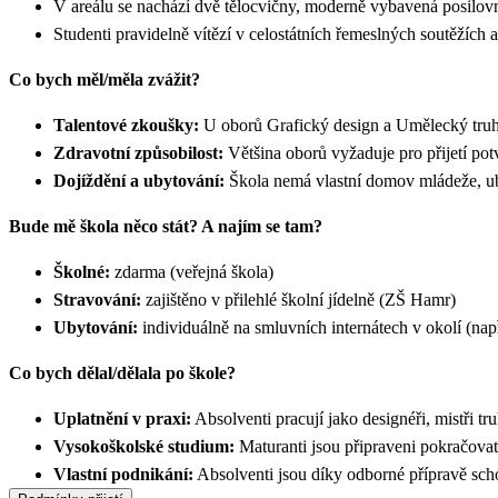
V areálu se nachází dvě tělocvičny, moderně vybavená posilovn
Studenti pravidelně vítězí v celostátních řemeslných soutěžích 
Co bych měl/měla zvážit?
Talentové zkoušky:
U oborů Grafický design a Umělecký truhlář
Zdravotní způsobilost:
Většina oborů vyžaduje pro přijetí potv
Dojíždění a ubytování:
Škola nemá vlastní domov mládeže, uby
Bude mě škola něco stát? A najím se tam?
Školné:
zdarma (veřejná škola)
Stravování:
zajištěno v přilehlé školní jídelně (ZŠ Hamr)
Ubytování:
individuálně na smluvních internátech v okolí (n
Co bych dělal/dělala po škole?
Uplatnění v praxi:
Absolventi pracují jako designéři, mistři t
Vysokoškolské studium:
Maturanti jsou připraveni pokračova
Vlastní podnikání:
Absolventi jsou díky odborné přípravě schop