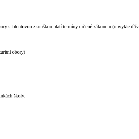
obory s talentovou zkouškou platí termíny určené zákonem (obvykle dřív
uritní obory)
ánkách školy.