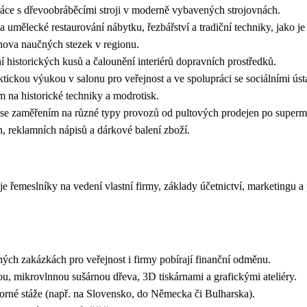
ráce s dřevoobráběcími stroji v moderně vybavených strojovnách.
umělecké restaurování nábytku, řezbářství a tradiční techniky, jako je
bnova naučných stezek v regionu.
 historických kusů a čalounění interiérů dopravních prostředků.
aktickou výukou v salonu pro veřejnost a ve spolupráci se sociálními ús
m na historické techniky a modrotisk.
j se zaměřením na různé typy provozů od pultových prodejen po superm
en, reklamních nápisů a dárkové balení zboží.
e řemeslníky na vedení vlastní firmy, základy účetnictví, marketingu a 
ných zakázkách pro veřejnost i firmy pobírají finanční odměnu.
 mikrovlnnou sušárnou dřeva, 3D tiskárnami a grafickými ateliéry.
orné stáže (např. na Slovensko, do Německa či Bulharska).