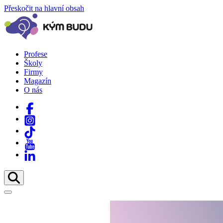
Přeskočit na hlavní obsah
Profese
Školy
Firmy
Magazín
O nás