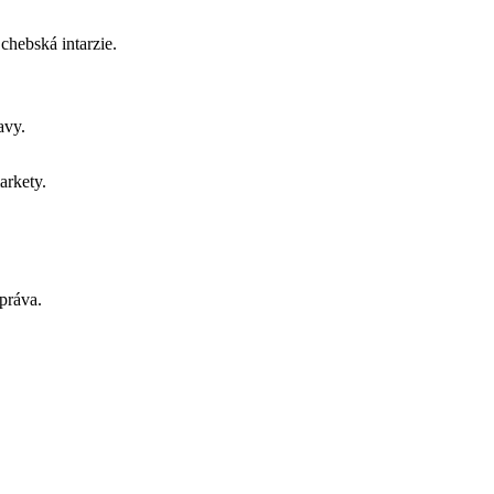
 chebská intarzie.
tavy.
arkety.
práva.