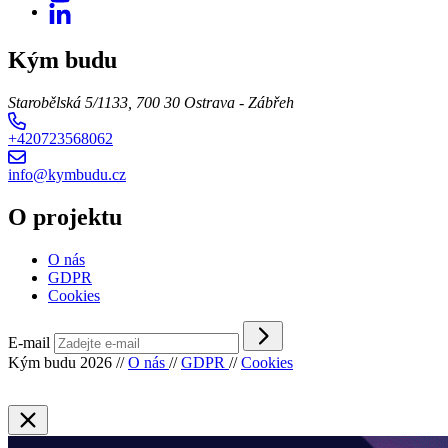
Kým budu
Starobělská 5/1133, 700 30 Ostrava - Zábřeh
+420723568062
info@kymbudu.cz
O projektu
O nás
GDPR
Cookies
E-mail
Kým budu 2026
//
O nás
//
GDPR
//
Cookies