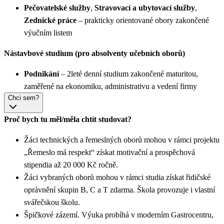
Pečovatelské služby
,
Stravovací a ubytovací služby
,
Zednické práce
– prakticky orientované obory zakončené
výučním listem
Nástavbové studium (pro absolventy učebních oborů)
Podnikání
– 2leté denní studium zakončené maturitou,
zaměřené na ekonomiku, administrativu a vedení firmy
Chci sem?
Proč bych tu měl/měla chtít studovat?
Žáci technických a řemeslných oborů mohou v rámci projektu
„Řemeslo má respekt“ získat motivační a prospěchová
stipendia až 20 000 Kč ročně.
Žáci vybraných oborů mohou v rámci studia získat řidičské
oprávnění skupin B, C a T zdarma. Škola provozuje i vlastní
svářečskou školu.
Špičkové zázemí. Výuka probíhá v moderním Gastrocentru,