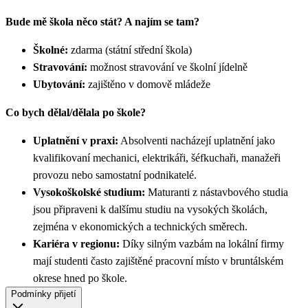
Bude mě škola něco stát? A najím se tam?
Školné:
zdarma (státní střední škola)
Stravování:
možnost stravování ve školní jídelně
Ubytování:
zajištěno v domově mládeže
Co bych dělal/dělala po škole?
Uplatnění v praxi:
Absolventi nacházejí uplatnění jako
kvalifikovaní mechanici, elektrikáři, šéfkuchaři, manažeři
provozu nebo samostatní podnikatelé.
Vysokoškolské studium:
Maturanti z nástavbového studia
jsou připraveni k dalšímu studiu na vysokých školách,
zejména v ekonomických a technických směrech.
Kariéra v regionu:
Díky silným vazbám na lokální firmy
mají studenti často zajištěné pracovní místo v bruntálském
okrese hned po škole.
Podmínky přijetí