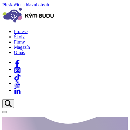
Přeskočit na hlavní obsah
Profese
Školy
Firmy
Magazín
O nás