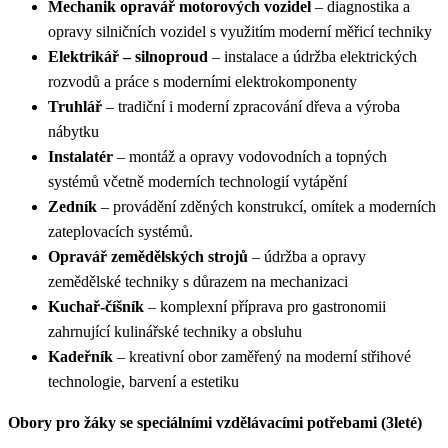
Mechanik opravář motorových vozidel
– diagnostika a
opravy silničních vozidel s využitím moderní měřicí techniky
Elektrikář – silnoproud
– instalace a údržba elektrických
rozvodů a práce s moderními elektrokomponenty
Truhlář
– tradiční i moderní zpracování dřeva a výroba
nábytku
Instalatér
– montáž a opravy vodovodních a topných
systémů včetně moderních technologií vytápění
Zedník
– provádění zděných konstrukcí, omítek a moderních
zateplovacích systémů.
Opravář zemědělských strojů
– údržba a opravy
zemědělské techniky s důrazem na mechanizaci
Kuchař-číšník
– komplexní příprava pro gastronomii
zahrnující kulinářské techniky a obsluhu
Kadeřník
– kreativní obor zaměřený na moderní střihové
technologie, barvení a estetiku
Obory pro žáky se speciálními vzdělávacími potřebami (3leté)