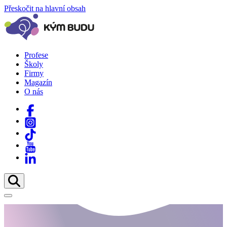
Přeskočit na hlavní obsah
Profese
Školy
Firmy
Magazín
O nás