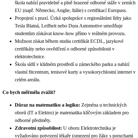
škola nabízí pravidelné a plně hrazené odborné stáže v zemích
EU (např. Německo, Anglie, Itálie) s certifikací Europass.
Propojení s praxí. Úzká spolupráce s regionálními lídry jako
Tesla Blatná, Leifheit nebo Dura Automotive umožňuje
studentům získávat know-how přímo v reálném provozu.
Možnost získat během studia certifikát ECDL, jazykové
certifikáty nebo osvědčení o odborné způsobilosti v
elektrotechnice.
Škola sídlí v klidném prostředí u zámeckého parku a nabízí
vlastní fitcentrum, tenisové kurty a vysokorychlostní internet v
celém areálu.
Co bych měl/měla zvážit?
Důraz na matematiku a logiku:
Zejména u technických
oborů (IT a Elektro) je matematika klíčovým základem pro
odborné předměty.
Zdravotní způsobilost:
U oboru Elektrotechnika je
vyžadováno potvrzení lékaře (omezení pro žáky s poruchami