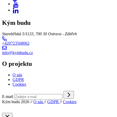
Kým budu
Starobělská 5/1133, 700 30 Ostrava - Zábřeh
+420723568062
info@kymbudu.cz
O projektu
O nás
GDPR
Cookies
E-mail
Kým budu 2026
//
O nás
//
GDPR
//
Cookies