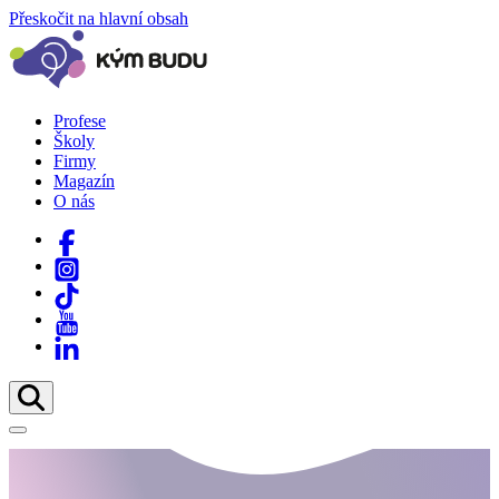
Přeskočit na hlavní obsah
Profese
Školy
Firmy
Magazín
O nás