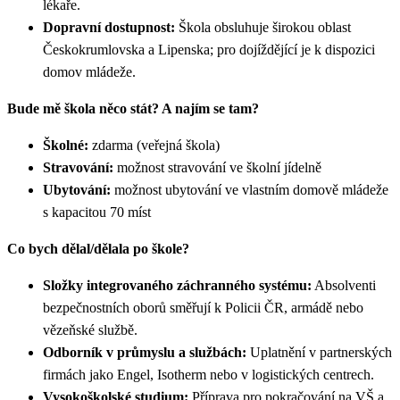
lékaře.
Dopravní dostupnost:
Škola obsluhuje širokou oblast
Českokrumlovska a Lipenska; pro dojíždějící je k dispozici
domov mládeže.
Bude mě škola něco stát? A najím se tam?
Školné:
zdarma (veřejná škola)
Stravování:
možnost stravování ve školní jídelně
Ubytování:
možnost ubytování ve vlastním domově mládeže
s kapacitou 70 míst
Co bych dělal/dělala po škole?
Složky integrovaného záchranného systému:
Absolventi
bezpečnostních oborů směřují k Policii ČR, armádě nebo
vězeňské službě.
Odborník v průmyslu a službách:
Uplatnění v partnerských
firmách jako Engel, Isotherm nebo v logistických centrech.
Vysokoškolské studium:
Příprava pro pokračování na VŠ a