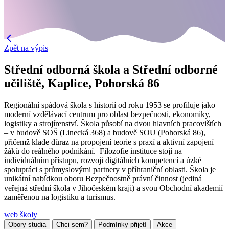
Zpět na výpis
Střední odborná škola a Střední odborné
učiliště, Kaplice, Pohorská 86
Regionální spádová škola s historií od roku 1953 se profiluje jako
moderní vzdělávací centrum pro oblast bezpečnosti, ekonomiky,
logistiky a strojírenství. Škola působí na dvou hlavních pracovištích
– v budově SOŠ (Linecká 368) a budově SOU (Pohorská 86),
přičemž klade důraz na propojení teorie s praxí a aktivní zapojení
žáků do reálného podnikání. Filozofie instituce stojí na
individuálním přístupu, rozvoji digitálních kompetencí a úzké
spolupráci s průmyslovými partnery v příhraniční oblasti. Škola je
unikátní nabídkou oboru Bezpečnostně právní činnost (jediná
veřejná střední škola v Jihočeském kraji) a svou Obchodní akademií
zaměřenou na logistiku a turismus.
web školy
Obory studia
Chci sem?
Podmínky přijetí
Akce