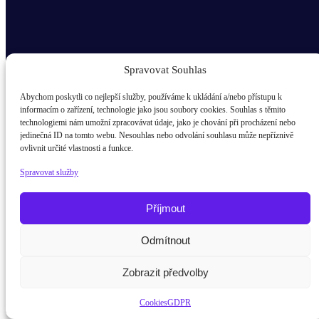
Spravovat Souhlas
Abychom poskytli co nejlepší služby, používáme k ukládání a/nebo přístupu k
informacím o zařízení, technologie jako jsou soubory cookies. Souhlas s těmito
technologiemi nám umožní zpracovávat údaje, jako je chování při procházení nebo
Odběr novinek popup
jedinečná ID na tomto webu. Nesouhlas nebo odvolání souhlasu může nepříznivě
ovlivnit určité vlastnosti a funkce.
E-mail
Spravovat služby
Kdo jsem?
žák / student
Příjmout
Rodič
Odmítnout
Potřebujete poradit?
Z
Pedagog
Zobrazit předvolby
Firma
Cookies
GDPR
Odeslat