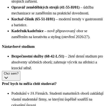
strojních zařízení.
Opravář zemědělských strojů (41-55-H/01)
– údržba
mechanizace se zaměřením na praktické dovednosti.
Kuchař-číšník (65-51-H/01)
– moderní trendy v gastronomii
a baristice.
Kadeřník/kadeřnice
– nově připravovaný obor se
zaměřením na kreativitu a styling (otevření 2026/27).
Nástavbové studium
Bezpečnostní služby (68-42-L/51)
– 2leté denní studium pro
absolventy učebních oborů; zahrnuje výcvik na střelnici a
lezecké stěně.
Chci sem?
Proč bych tu měl/a chtít studovat?
Podnikání v JA Firmách. Studenti maturitních oborů zakládají
vlastní studentské firmy, se kterými úspěšně soutěží na
celostátní úrovni.