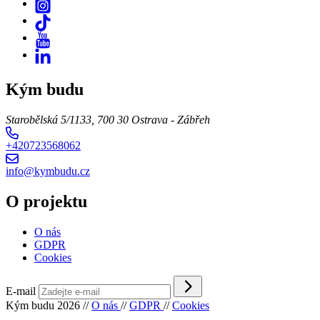
Kým budu
Starobělská 5/1133, 700 30 Ostrava - Zábřeh
+420723568062
info@kymbudu.cz
O projektu
O nás
GDPR
Cookies
E-mail
Kým budu 2026
//
O nás
//
GDPR
//
Cookies