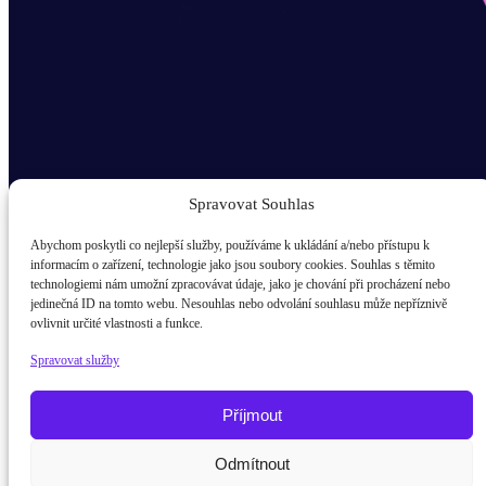
Spravovat Souhlas
Abychom poskytli co nejlepší služby, používáme k ukládání a/nebo přístupu k
informacím o zařízení, technologie jako jsou soubory cookies. Souhlas s těmito
technologiemi nám umožní zpracovávat údaje, jako je chování při procházení nebo
Odběr novinek popup
jedinečná ID na tomto webu. Nesouhlas nebo odvolání souhlasu může nepříznivě
ovlivnit určité vlastnosti a funkce.
E-mail
Spravovat služby
Kdo jsem?
žák / student
Příjmout
Rodič
Odmítnout
Potřebujete poradit?
Zeptejte se našeho asistenta
Pedagog