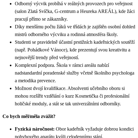
Odborný výcvik probíhá v reálných provozech pro veřejnost
(salon Zlatá Svíčka, G-centrum a Heureka AREÁL), kde žáci
pracují přímo se zákazníky.
Díky menšímu počtu žáků ve třídách je zajištěn osobní dohled
mistrů odborného výcviku a rodinná atmosféra školy.
Studenti se pravidelně účastní prstižních kadeřnických soutěží
(např. Pohádkové Vánoce), kde prezentují svou kreativitu a
nejnovější trendy před veřejností.
Komplexní podpora. Škola v rámci areálu nabízí
nadstandardní poradenské služby včetně školního psychologa
a metodika prevence.
Možnost dvojí kvalifikace. Absolventi učebního oboru si
mohou rozšířit vzdělání o kurz Kosmetička či profesionální
holičské moduly, a stát se tak univerzálními odborníky.
Co bych měl/měla zvážit?
Fyzická náročnost:
Obor kadeřník vyžaduje dobrou kondici
pohybového aparátu kvůli celodennímu stání.