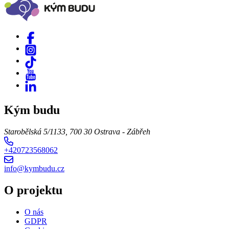
Kým budu
Starobělská 5/1133, 700 30 Ostrava - Zábřeh
+420723568062
info@kymbudu.cz
O projektu
O nás
GDPR