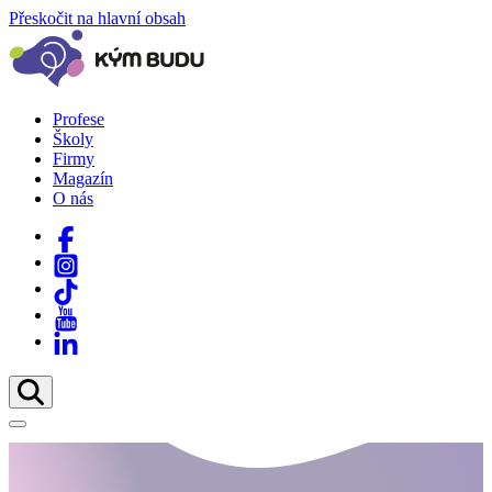
Přeskočit na hlavní obsah
Profese
Školy
Firmy
Magazín
O nás