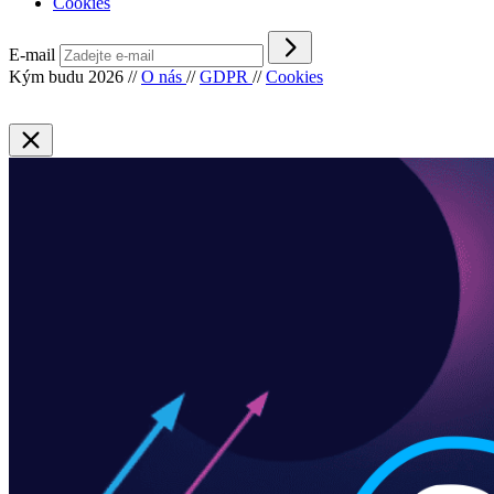
Cookies
E-mail
Kým budu 2026
//
O nás
//
GDPR
//
Cookies