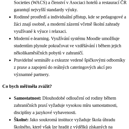
Societies (WACS) a členství v Asociaci hotelů a restaurací ČR
garantují nejvyšší standardy výuky.
Rodinné prostředí a individuální přístup, kde se pedagogové a
žáci znají osobně, a moderní zázemí včetně školní zahrady
využívané k výuce i relaxaci.
Moderní e-learning. Využívání systému Moodle umožňuje
studentům plynule pokračovat ve vzdělávání i během jejich
několikaměsíčních pobytů v zahraničí.
Pravidelné semináře a exkurze vedené špičkovými odborníky
z praxe a zapojení do reálných cateringových akcí pro
významné partnery.
Co bych měl/měla zvážit?
Samostatnost:
Dlouhodobé odloučení od rodiny během
zahraničních praxí vyžaduje vysokou míru samostatnosti,
disciplíny a jazykové vybavenosti.
Školné:
Jako soukromá instituce vyžaduje škola úhradu
školného, které však lze hradit z výdělků získaných na