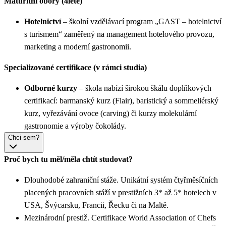
Maturitní obory (4leté)
Hotelnictví
– školní vzdělávací program „GAST – hotelnictví
s turismem“ zaměřený na management hotelového provozu,
marketing a moderní gastronomii.
Specializované certifikace (v rámci studia)
Odborné kurzy
– škola nabízí širokou škálu doplňkových
certifikací: barmanský kurz (Flair), baristický a sommeliérský
kurz, vyřezávání ovoce (carving) či kurzy molekulární
gastronomie a výroby čokolády.
Chci sem?
Proč bych tu měl/měla chtít studovat?
Dlouhodobé zahraniční stáže. Unikátní systém čtyřměsíčních
placených pracovních stáží v prestižních 3* až 5* hotelech v
USA, Švýcarsku, Francii, Řecku či na Maltě.
Mezinárodní prestiž. Certifikace World Association of Chefs