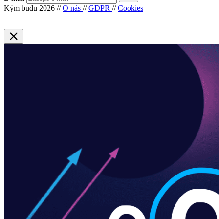
Kým budu 2026
//
O nás
//
GDPR
//
Cookies