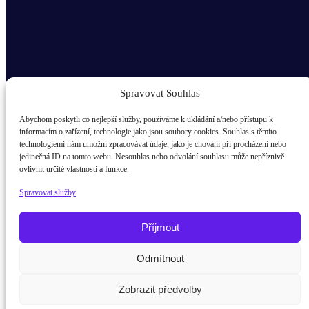
Spravovat Souhlas
Abychom poskytli co nejlepší služby, používáme k ukládání a/nebo přístupu k
informacím o zařízení, technologie jako jsou soubory cookies. Souhlas s těmito
technologiemi nám umožní zpracovávat údaje, jako je chování při procházení nebo
Odběr novinek popup
jedinečná ID na tomto webu. Nesouhlas nebo odvolání souhlasu může nepříznivě
ovlivnit určité vlastnosti a funkce.
E-mail
Spravovat služby
Kdo jsem?
žák / student
Příjmout
Rodič
Odmítnout
Potřebujete poradit?
Zeptejte se n
Pedagog
Zobrazit předvolby
Firma