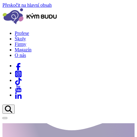
Přeskočit na hlavní obsah
Profese
Školy
Firmy
Magazín
O nás