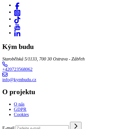
Kým budu
Starobělská 5/1133, 700 30 Ostrava - Zábřeh
+420723568062
info@kymbudu.cz
O projektu
O nás
GDPR
Cookies
E-mail