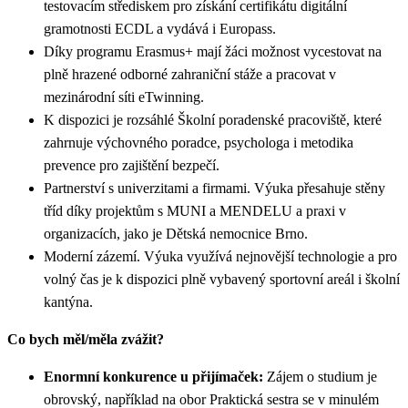
testovacím střediskem pro získání certifikátu digitální
gramotnosti ECDL a vydává i Europass.
Díky programu Erasmus+ mají žáci možnost vycestovat na
plně hrazené odborné zahraniční stáže a pracovat v
mezinárodní síti eTwinning.
K dispozici je rozsáhlé Školní poradenské pracoviště, které
zahrnuje výchovného poradce, psychologa i metodika
prevence pro zajištění bezpečí.
Partnerství s univerzitami a firmami. Výuka přesahuje stěny
tříd díky projektům s MUNI a MENDELU a praxi v
organizacích, jako je Dětská nemocnice Brno.
Moderní zázemí. Výuka využívá nejnovější technologie a pro
volný čas je k dispozici plně vybavený sportovní areál i školní
kantýna.
Co bych měl/měla zvážit?
Enormní konkurence u přijímaček:
Zájem o studium je
obrovský, například na obor Praktická sestra se v minulém