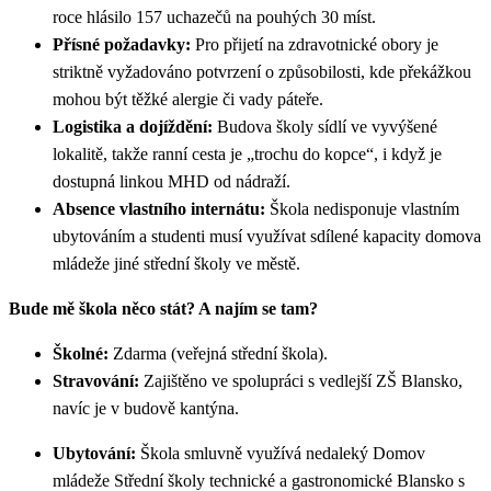
roce hlásilo 157 uchazečů na pouhých 30 míst.
Přísné požadavky:
Pro přijetí na zdravotnické obory je
striktně vyžadováno potvrzení o způsobilosti, kde překážkou
mohou být těžké alergie či vady páteře.
Logistika a dojíždění:
Budova školy sídlí ve vyvýšené
lokalitě, takže ranní cesta je „trochu do kopce“, i když je
dostupná linkou MHD od nádraží.
Absence vlastního internátu:
Škola nedisponuje vlastním
ubytováním a studenti musí využívat sdílené kapacity domova
mládeže jiné střední školy ve městě.
Bude mě škola něco stát? A najím se tam?
Školné:
Zdarma (veřejná střední škola).
Stravování:
Zajištěno ve spolupráci s vedlejší ZŠ Blansko,
navíc je v budově kantýna.
Ubytování:
Škola smluvně využívá nedaleký Domov
mládeže Střední školy technické a gastronomické Blansko s