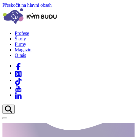
Přeskočit na hlavní obsah
Profese
Školy
Firmy
Magazín
O nás