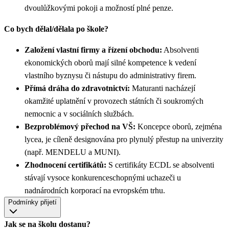
dvoulůžkovými pokoji a možností plné penze.
Co bych dělal/dělala po škole?
Založení vlastní firmy a řízení obchodu:
Absolventi
ekonomických oborů mají silné kompetence k vedení
vlastního byznysu či nástupu do administrativy firem.
Přímá dráha do zdravotnictví:
Maturanti nacházejí
okamžité uplatnění v provozech státních či soukromých
nemocnic a v sociálních službách.
Bezproblémový přechod na VŠ:
Koncepce oborů, zejména
lycea, je cíleně designována pro plynulý přestup na univerzity
(např. MENDELU a MUNI).
Zhodnocení certifikátů:
S certifikáty ECDL se absolventi
stávají vysoce konkurenceschopnými uchazeči u
nadnárodních korporací na evropském trhu.
Podmínky přijetí
Jak se na školu dostanu?