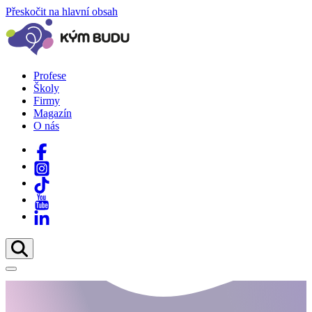
Přeskočit na hlavní obsah
Profese
Školy
Firmy
Magazín
O nás