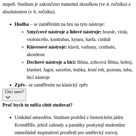
stupeň. Studium je zakončeno maturitní zkouškou (ve 4. ročníku) a
absolutoriem (v 6. ročníku).
Hudba
– se zaměřením na hru na tyto nástroje:
Smyčcové nástroje a lidové nástroje:
housle, viola,
violoncello, kontrabas, kytara, harfa, cimbál
Klávesové nástroje:
klavír, varhany, cembalo,
akordeon
Dechové nástroje a bicí:
flétna, zobcová flétna, hoboj,
klarinet, fagot, saxofon, trubka, lesní roh, pozoun, tuba,
bicí nástroje
Zpěv
– se zaměřením na klasický zpěv
Chci sem?
Proč bych tu měl/a chtít studovat?
Unikátní atmosféra. Studium probíhá v historickém jádru
Kroměříže, jehož zahrady a památky poskytují studentům
mimořádně inspirativní prostředí pro umělecký rozvoj.