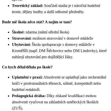
Teoretický základ:
Součástí studia je i náročná hudební
teorie, dějiny hudby a další odborné předměty.
Bude mě škola něco stát? A najím se tam?
Školné:
zdarma (státní střední škola)
Stravování:
možnost stravování v domově mládeže
Ubytování:
Škola spolupracuje s domovy mládeže v
Kroměříži (např. DM Štěchovice nebo DM Lindovky), které
nabízejí ubytování pro dojíždějící žáky.
Co bych dělal/dělala po škole?
Uplatnění v praxi:
Absolventi se uplatňují jako orchestrální
hráči v profesionálních tělesech, sólisté, korepetitoři nebo
hudební redaktoři.
Pedagogická dráha:
Díky získané kvalifikaci mohou
absolventi vyučovat na základních uměleckých školách
(ZUŠ).