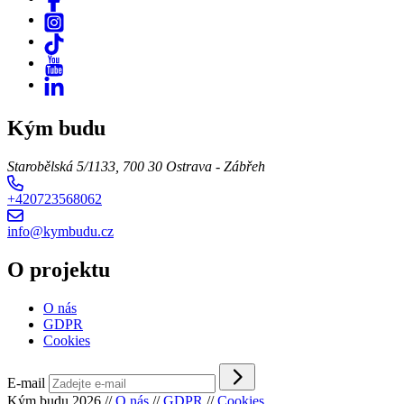
Kým budu
Starobělská 5/1133, 700 30 Ostrava - Zábřeh
+420723568062
info@kymbudu.cz
O projektu
O nás
GDPR
Cookies
E-mail
Kým budu 2026
//
O nás
//
GDPR
//
Cookies