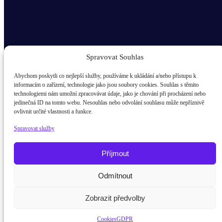
Spravovat Souhlas
Abychom poskytli co nejlepší služby, používáme k ukládání a/nebo přístupu k
informacím o zařízení, technologie jako jsou soubory cookies. Souhlas s těmito
technologiemi nám umožní zpracovávat údaje, jako je chování při procházení nebo
Odběr novinek popup
jedinečná ID na tomto webu. Nesouhlas nebo odvolání souhlasu může nepříznivě
ovlivnit určité vlastnosti a funkce.
E-mail
Spravovat služby
Kdo jsem?
žák / student
Příjmout
Rodič
Odmítnout
Potřebujete poradit?
Zeptejte se naš
Pedagog
Zobrazit předvolby
Firma
Cookies
GDPR
Odeslat