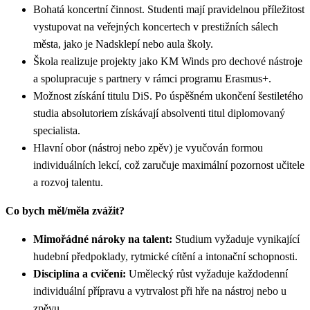
Bohatá koncertní činnost. Studenti mají pravidelnou příležitost
vystupovat na veřejných koncertech v prestižních sálech
města, jako je Nadsklepí nebo aula školy.
Škola realizuje projekty jako KM Winds pro dechové nástroje
a spolupracuje s partnery v rámci programu Erasmus+.
Možnost získání titulu DiS. Po úspěšném ukončení šestiletého
studia absolutoriem získávají absolventi titul diplomovaný
specialista.
Hlavní obor (nástroj nebo zpěv) je vyučován formou
individuálních lekcí, což zaručuje maximální pozornost učitele
a rozvoj talentu.
Co bych měl/měla zvážit?
Mimořádné nároky na talent:
Studium vyžaduje vynikající
hudební předpoklady, rytmické cítění a intonační schopnosti.
Disciplína a cvičení:
Umělecký růst vyžaduje každodenní
individuální přípravu a vytrvalost při hře na nástroj nebo u
zpěvu.