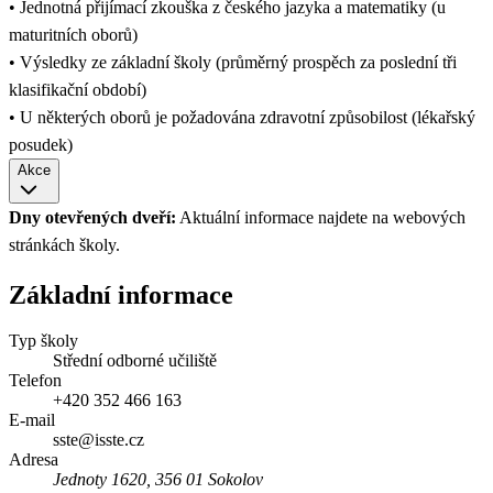
• Jednotná přijímací zkouška z českého jazyka a matematiky (u
maturitních oborů)
• Výsledky ze základní školy (průměrný prospěch za poslední tři
klasifikační období)
• U některých oborů je požadována zdravotní způsobilost (lékařský
posudek)
Akce
Dny otevřených dveří:
Aktuální informace najdete na webových
stránkách školy.
Základní informace
Typ školy
Střední odborné učiliště
Telefon
+420 352 466 163
E-mail
sste@isste.cz
Adresa
Jednoty 1620, 356 01 Sokolov