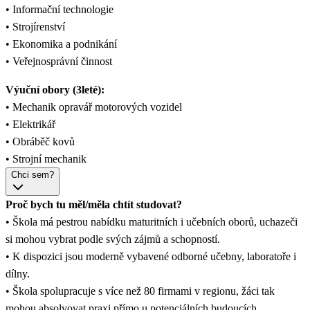
• Informační technologie
• Strojírenství
• Ekonomika a podnikání
• Veřejnosprávní činnost
Výuční obory (3leté):
• Mechanik opravář motorových vozidel
• Elektrikář
• Obráběč kovů
• Strojní mechanik
Chci sem?
Proč bych tu měl/měla chtít studovat?
• Škola má pestrou nabídku maturitních i učebních oborů, uchazeči
si mohou vybrat podle svých zájmů a schopností.
• K dispozici jsou moderně vybavené odborné učebny, laboratoře i
dílny.
• Škola spolupracuje s více než 80 firmami v regionu, žáci tak
mohou absolvovat praxi přímo u potenciálních budoucích