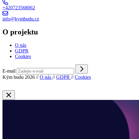
+420723568062
info@kymbudu.cz
O projektu
O nás
GDPR
Cookies
E-mail
Kým budu 2026
//
O nás
//
GDPR
//
Cookies