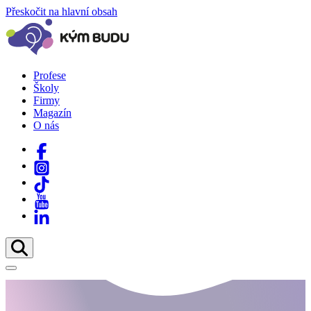
Přeskočit na hlavní obsah
Profese
Školy
Firmy
Magazín
O nás