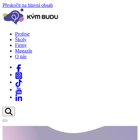
Přeskočit na hlavní obsah
Profese
Školy
Firmy
Magazín
O nás