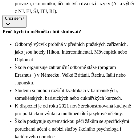
provozu, ekonomiku, účetnictví a dva cizí jazyky (AJ a výběr
z NJ, FJ, ŠJ, ITJ, RJ).
Chci sem?
Proč bych tu měl/měla chtít studovat?
Odborný výcvik probíhá v předních pražských zařízeních,
jako jsou hotely Hilton, Intercontinental, Mövenpick nebo
Diplomat.
Škola organizuje zahraniční odborné stáže (program
Erasmus+) v Německu, Velké Británii, Řecku, Itálii nebo
Japonsku.
Studenti si mohou rozšířit kvalifikaci v barmanských,
someliérských, baristických nebo cukrářských kurzech.
K dispozici je od roku 2021 nově zrekonstruovaná kuchyně
pro praktickou výuku a multimediální jazykové učebny.
Škola poskytuje systematickou péči žákům se specifickými
poruchami učení a nabízí služby školního psychologa i
kariérového poradce.