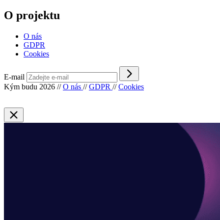
O projektu
O nás
GDPR
Cookies
E-mail
Kým budu 2026
//
O nás
//
GDPR
//
Cookies