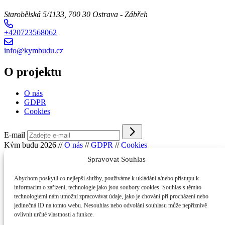
Starobělská 5/1133, 700 30 Ostrava - Zábřeh
+420723568062
info@kymbudu.cz
O projektu
O nás
GDPR
Cookies
E-mail
Kým budu 2026
//
O nás
//
GDPR
//
Cookies
Spravovat Souhlas
Abychom poskytli co nejlepší služby, používáme k ukládání a/nebo přístupu k
informacím o zařízení, technologie jako jsou soubory cookies. Souhlas s těmito
technologiemi nám umožní zpracovávat údaje, jako je chování při procházení nebo
jedinečná ID na tomto webu. Nesouhlas nebo odvolání souhlasu může nepříznivě
ovlivnit určité vlastnosti a funkce.