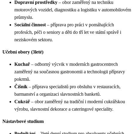
Dopravní prostředky
– obor zaměřený na techniku
motorových vozidel, diagnostiku a logistiku v automobilovém
průmyslu.
Sociální činnost
– příprava pro práci v pomáhajících
profesích, péči o seniory a děti do tří let ve státní správě i
neziskovém sektoru.
Učební obory (3leté)
Kuchař
– odborný výcvik v moderních gastrocentrech
zaměřený na současnou gastronomii a technologii přípravy
pokrmů.
Číšník
– příprava specialistů pro obsluhu v restauracích,
barmanství a organizaci slavnostních banketů.
Cukrář
– obor zaměřený na tradiční i moderní cukrářskou
výrobu, slavnostní dekorace a cateringové speciality.
Nástavbové studium
Podnikání
– 2leté denní studium pro absolventy učebních