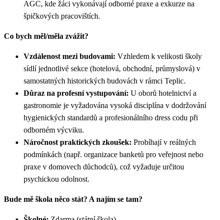
AGC, kde žáci vykonávají odborné praxe a exkurze na
špičkových pracovištích.
Co bych měl/měla zvážit?
Vzdálenost mezi budovami:
Vzhledem k velikosti školy
sídlí jednotlivé sekce (hotelová, obchodní, průmyslová) v
samostatných historických budovách v rámci Teplic.
Důraz na profesní vystupování:
U oborů hotelnictví a
gastronomie je vyžadována vysoká disciplína v dodržování
hygienických standardů a profesionálního dress codu při
odborném výcviku.
Náročnost praktických zkoušek:
Probíhají v reálných
podmínkách (např. organizace banketů pro veřejnost nebo
praxe v domovech důchodců), což vyžaduje určitou
psychickou odolnost.
Bude mě škola něco stát? A najím se tam?
Školné:
Zdarma (státní škola).