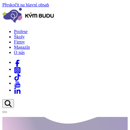
Přeskočit na hlavní obsah
Profese
Školy
Firmy
Magazín
O nás