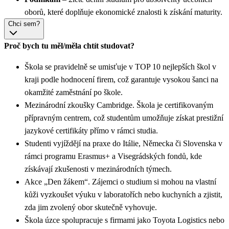
oborů, které doplňuje ekonomické znalosti k získání maturity.
Chci sem?
Proč bych tu měl/měla chtít studovat?
Škola se pravidelně se umisťuje v TOP 10 nejlepších škol v
kraji podle hodnocení firem, což garantuje vysokou šanci na
okamžité zaměstnání po škole.
Mezinárodní zkoušky Cambridge. Škola je certifikovaným
přípravným centrem, což studentům umožňuje získat prestižní
jazykové certifikáty přímo v rámci studia.
Studenti vyjíždějí na praxe do Itálie, Německa či Slovenska v
rámci programu Erasmus+ a Visegrádských fondů, kde
získávají zkušenosti v mezinárodních týmech.
Akce „Den žákem“. Zájemci o studium si mohou na vlastní
kůži vyzkoušet výuku v laboratořích nebo kuchyních a zjistit,
zda jim zvolený obor skutečně vyhovuje.
Škola úzce spolupracuje s firmami jako Toyota Logistics nebo