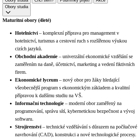
Obory studia
Chci sem?
Podmínky přijetí
Akce
Obory studia
Maturitní obory (4leté)
Hotelnictví
– komplexní příprava pro management v
hotelnictví, turismus a cestovní ruch s rozšířenou výukou
cizích jazyků.
Obchodní akademie
– univerzální ekonomické vzdělání se
zaměřením na daně, účetnictví, marketing a vedení fiktivních
firem.
Ekonomické lyceum
– nový obor pro žáky hledající
všeobecnější program s ekonomickým základem a kvalitní
přípravou k dalšímu studiu na VŠ.
Informační technologie
– moderní obor zaměřený na
programování, správu sítí, kybernetickou bezpečnost a vývoj
softwaru.
Strojírenství
– technické vzdělávání s důrazem na počítačové
navrhování (CAD), konstrukci a nové technologické procesy.