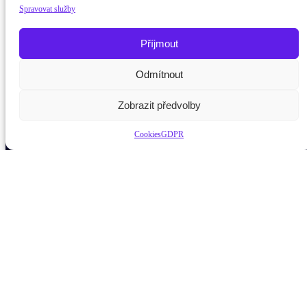
Spravovat služby
Příjmout
Odmítnout
Potřebujete poradit?
Zeptejte se n
Zobrazit předvolby
Cookies
GDPR