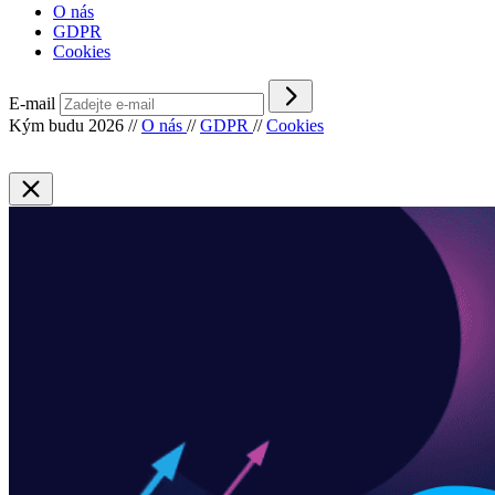
O nás
GDPR
Cookies
E-mail
Kým budu 2026
//
O nás
//
GDPR
//
Cookies