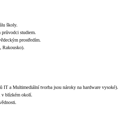
rtálu školy.
a průvodci studiem.
 s vědeckým prostředím.
o, Rakousko).
IT a Multimediální tvorba jsou nároky na hardware vysoké).
ch v blízkém okolí.
ovědnosti.