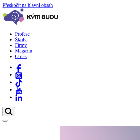
Přeskočit na hlavní obsah
Profese
Školy
Firmy
Magazín
O nás