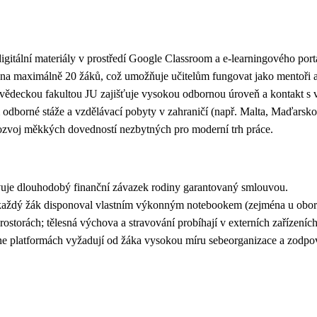
i digitální materiály v prostředí Google Classroom a e-learningového po
na na maximálně 20 žáků, což umožňuje učitelům fungovat jako mentoři 
odovědeckou fakultou JU zajišťuje vysokou odbornou úroveň a kontakt
odborné stáže a vzdělávací pobyty v zahraničí (např. Malta, Maďarsk
a rozvoj měkkých dovedností nezbytných pro moderní trh práce.
uje dlouhodobý finanční závazek rodiny garantovaný smlouvou.
ždý žák disponoval vlastním výkonným notebookem (zejména u oborů 
prostorách; tělesná výchova a stravování probíhají v externích zařízení
line platformách vyžadují od žáka vysokou míru sebeorganizace a zodp