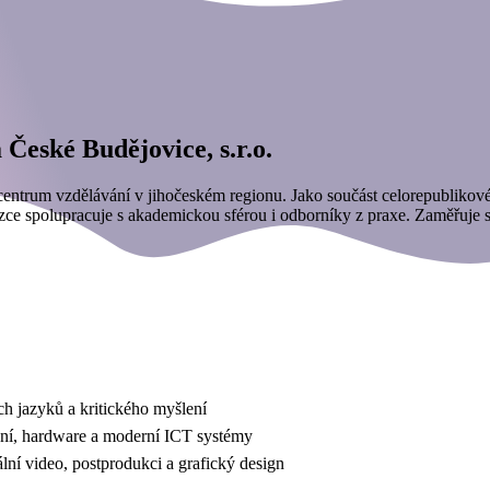
České Budějovice, s.r.o.
 centrum vzdělávání v jihočeském regionu. Jako součást celorepubliko
 úzce spolupracuje s akademickou sférou i odborníky z praxe. Zaměřuje s
ch jazyků a kritického myšlení
ání, hardware a moderní ICT systémy
ální video, postprodukci a grafický design