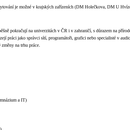
ytování je možné v krajských zařízeních (DM Holečkova, DM U Hvízd
ěšně pokračují na univerzitách v ČR i v zahraničí, s důrazem na přír
í práci jako správci sítí, programátoři, grafici nebo specialisté v audi
é změny na trhu práce.
ymnázium a IT)
)