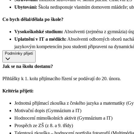
Ubytování:
Škola nedisponuje vlastním domovem mládeže; ub
Co bych dělal/dělala po škole?
Vysokoškolské studium:
Absolventi (zejména z gymnázia) úsp
Uplatnění v IT a médiích:
Absolventi odborných oborů nacházej
jazykovým kompetencím jsou studenti připraveni na dynamick
Podmínky přijetí
Jak se na školu dostanu?
Přihlášky k 1. kolu přijímacího řízení se podávají do 20. února.
Kritéria přijetí:
Jednotná přijímací zkouška z českého jazyka a matematiky (G
Motivační dopis (Gymnázium a IT)
Hodnocení mimoškolních aktivit (Gymnázium a IT)
Prospěch ze ZŠ (z 8. a 9. třídy)
Talentová zkouška – hodnocení portfolia fotografií (Multimédia