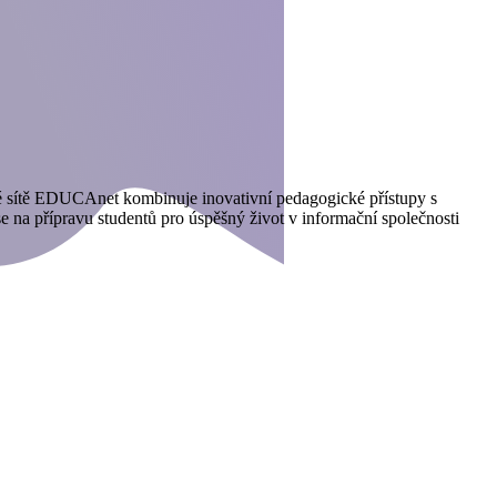
vé sítě EDUCAnet kombinuje inovativní pedagogické přístupy s
e na přípravu studentů pro úspěšný život v informační společnosti