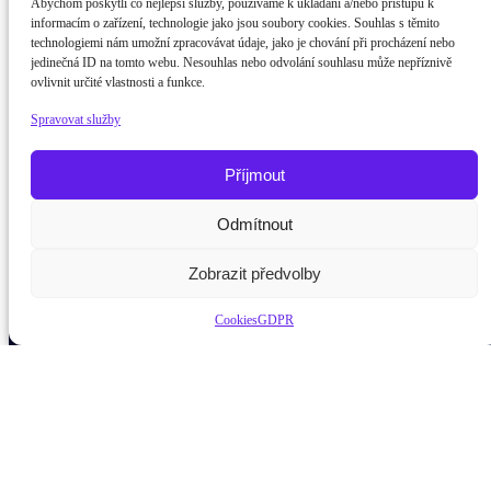
Abychom poskytli co nejlepší služby, používáme k ukládání a/nebo přístupu k
informacím o zařízení, technologie jako jsou soubory cookies. Souhlas s těmito
technologiemi nám umožní zpracovávat údaje, jako je chování při procházení nebo
jedinečná ID na tomto webu. Nesouhlas nebo odvolání souhlasu může nepříznivě
ovlivnit určité vlastnosti a funkce.
Spravovat služby
Příjmout
Odmítnout
Potřebujete poradit?
Zeptejte se na
Zobrazit předvolby
Cookies
GDPR