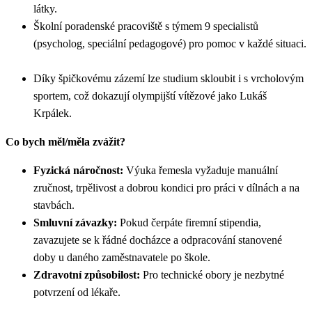
látky.
Školní poradenské pracoviště s týmem 9 specialistů
(psycholog, speciální pedagogové) pro pomoc v každé situaci.
Díky špičkovému zázemí lze studium skloubit i s vrcholovým
sportem, což dokazují olympijští vítězové jako Lukáš
Krpálek.
Co bych měl/měla zvážit?
Fyzická náročnost:
Výuka řemesla vyžaduje manuální
zručnost, trpělivost a dobrou kondici pro práci v dílnách a na
stavbách.
Smluvní závazky:
Pokud čerpáte firemní stipendia,
zavazujete se k řádné docházce a odpracování stanovené
doby u daného zaměstnavatele po škole.
Zdravotní způsobilost:
Pro technické obory je nezbytné
potvrzení od lékaře.