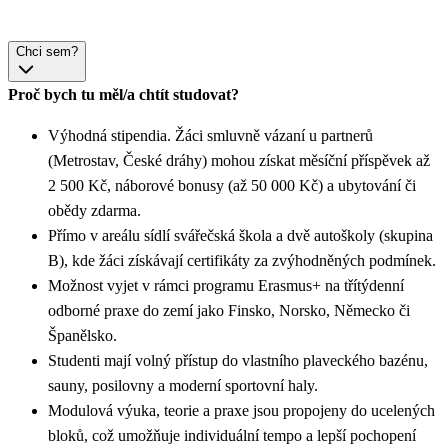
Chci sem?
Proč bych tu měl/a chtít studovat?
Výhodná stipendia. Žáci smluvně vázaní u partnerů
(Metrostav, České dráhy) mohou získat měsíční příspěvek až
2 500 Kč, náborové bonusy (až 50 000 Kč) a ubytování či
obědy zdarma.
Přímo v areálu sídlí svářečská škola a dvě autoškoly (skupina
B), kde žáci získávají certifikáty za zvýhodněných podmínek.
Možnost vyjet v rámci programu Erasmus+ na třítýdenní
odborné praxe do zemí jako Finsko, Norsko, Německo či
Španělsko.
Studenti mají volný přístup do vlastního plaveckého bazénu,
sauny, posilovny a moderní sportovní haly.
Modulová výuka, teorie a praxe jsou propojeny do ucelených
bloků, což umožňuje individuální tempo a lepší pochopení