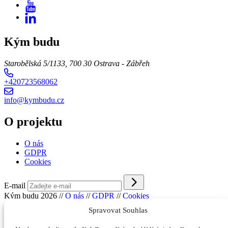
Kým budu
Starobělská 5/1133, 700 30 Ostrava - Zábřeh
+420723568062
info@kymbudu.cz
O projektu
O nás
GDPR
Cookies
E-mail
Kým budu 2026
//
O nás
//
GDPR
//
Cookies
Spravovat Souhlas