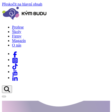
Přeskočit na hlavní obsah
Profese
Školy
Firmy
Magazín
O nás