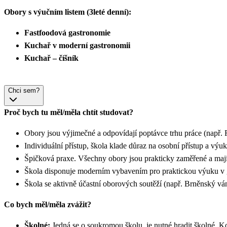
Obory s výučním listem (3leté denní):
Fastfoodová gastronomie
Kuchař v moderní gastronomii
Kuchař – číšník
Chci sem?
Proč bych tu měl/měla chtít studovat?
Obory jsou výjimečné a odpovídají poptávce trhu práce (např. 
Individuální přístup, škola klade důraz na osobní přístup a vý
Špičková praxe. Všechny obory jsou prakticky zaměřené a mají 
Škola disponuje moderním vybavením pro praktickou výuku v ga
Škola se aktivně účastní oborových soutěží (např. Brněnský v
Co bych měl/měla zvážit?
Školné:
Jedná se o soukromou školu, je nutné hradit školné. Ko