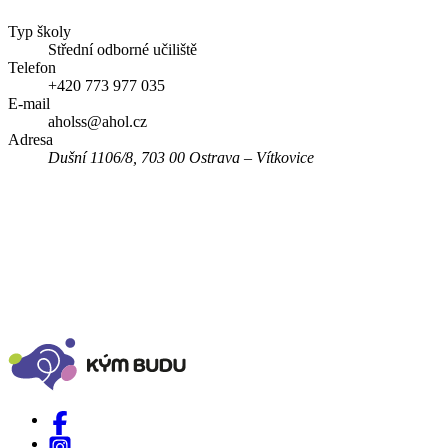
Typ školy
Střední odborné učiliště
Telefon
+420 773 977 035
E-mail
aholss@ahol.cz
Adresa
Dušní 1106/8, 703 00 Ostrava – Vítkovice