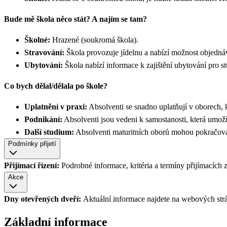
Bude mě škola něco stát? A najím se tam?
Školné:
Hrazené (soukromá škola).
Stravování:
Škola provozuje jídelnu a nabízí možnost objedná
Ubytování:
Škola nabízí informace k zajištění ubytování pro s
Co bych dělal/dělala po škole?
Uplatnění v praxi:
Absolventi se snadno uplatňují v oborech, k
Podnikání:
Absolventi jsou vedeni k samostanosti, která umožň
Další studium:
Absolventi maturitních oborů mohou pokračova
Podmínky přijetí
Přijímací řízení:
Podrobné informace, kritéria a termíny přijímacích 
Akce
Dny otevřených dveří:
Aktuální informace najdete na webových str
Základní informace