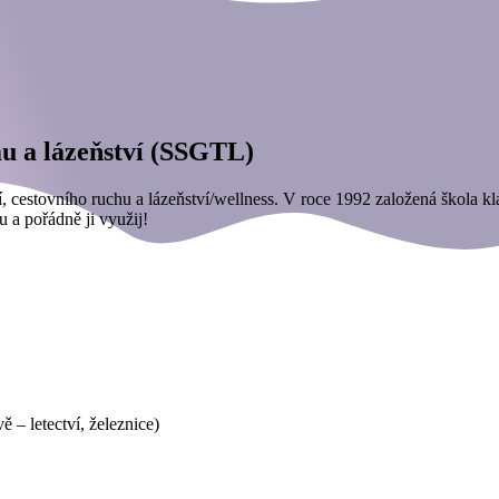
u a lázeňství (SSGTL)
, cestovního ruchu a lázeňství/wellness. V roce 1992 založená škola kla
u a pořádně ji využij!
 – letectví, železnice)