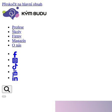
Přeskočit na hlavní obsah
Profese
Školy
Firmy
Magazín
O nás