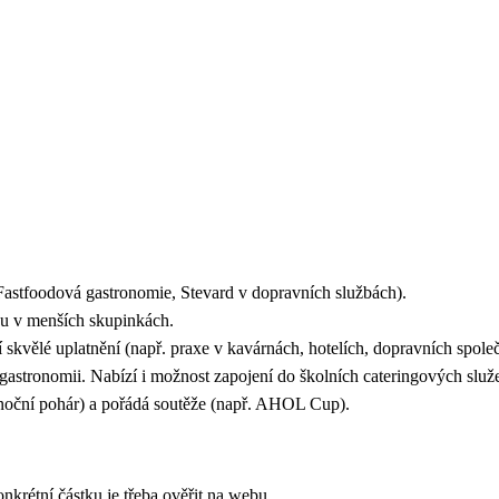
Fastfoodová gastronomie, Stevard v dopravních službách).
uku v menších skupinkách.
skvělé uplatnění (např. praxe v kavárnách, hotelích, dopravních spole
stronomii. Nabízí i možnost zapojení do školních cateringových služ
ánoční pohár) a pořádá soutěže (např. AHOL Cup).
nkrétní částku je třeba ověřit na webu.