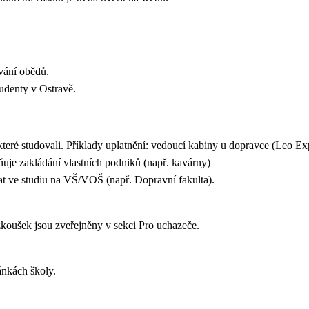
vání obědů.
tudenty v Ostravě.
teré studovali. Příklady uplatnění: vedoucí kabiny u dopravce (Leo Exp
uje zakládání vlastních podniků (např. kavárny)
t ve studiu na VŠ/VOŠ (např. Dopravní fakulta).
zkoušek jsou zveřejněny v sekci Pro uchazeče.
ánkách školy.