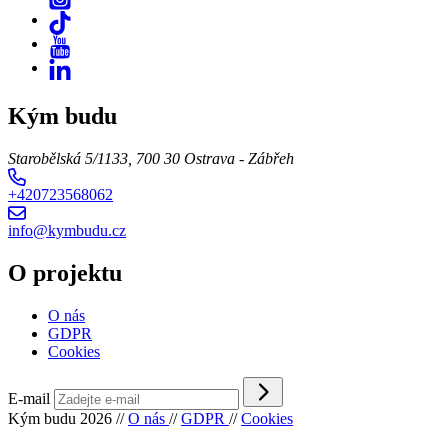
Kým budu
Starobělská 5/1133, 700 30 Ostrava - Zábřeh
+420723568062
info@kymbudu.cz
O projektu
O nás
GDPR
Cookies
E-mail
Kým budu 2026
//
O nás
//
GDPR
//
Cookies