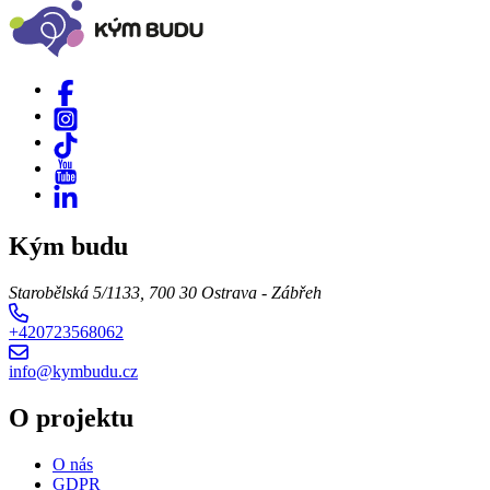
Kým budu
Starobělská 5/1133, 700 30 Ostrava - Zábřeh
+420723568062
info@kymbudu.cz
O projektu
O nás
GDPR