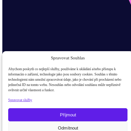
Spravovat Souhlas
Abychom poskytli co nejlepší služby, používáme k ukládání a/nebo přístupu k
informacím o zařízení, technologie jako jsou soubory cookies. Souhlas s těmito
technologiemi nám umožní zpracovávat údaje, jako je chování při procházení nebo
Odběr novinek popup
jedinečná ID na tomto webu. Nesouhlas nebo odvolání souhlasu může nepříznivě
ovlivnit určité vlastnosti a funkce.
E-mail
Spravovat služby
Kdo jsem?
žák / student
Příjmout
Rodič
Odmítnout
Potřebujete poradit?
Zeptejte se na