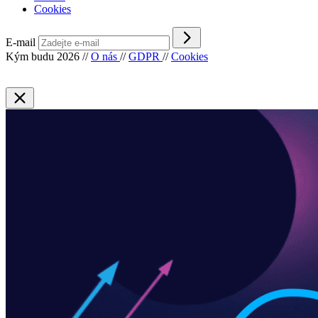
Cookies
E-mail
Kým budu 2026
//
O nás
//
GDPR
//
Cookies