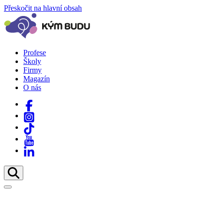
Přeskočit na hlavní obsah
Profese
Školy
Firmy
Magazín
O nás