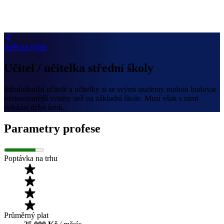
Zpět na výpis
Učitel / učitelka střední školy
Středoškolští učitelé a učitelky si se svými studenty mohou budovat
rovnocennější vztahy než na základní škole. Musí však s nimi
dokázat držet krok.
Parametry profese
Poptávka na trhu
Průměrný plat