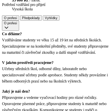
35 000 Kč
/ měsíc
Potřební vzdělání pro přijetí
Vysoká škola
O profesi
Předpoklady
Vyhlídky
O profesi
Co děláme?
Vzděláváme studenty ve věku 15 až 19 let na středních školách.
Specializujeme se na konkrétní předměty, své studenty připravujeme
na maturitní či závěrečné zkoušky a další stupně vzdělávání.
V jakém prostředí pracujeme?
Učebny středních škol, odborné dílny, laboratoře nebo
specializované učebny podle aprobace. Studenty někdy provázíme i
během odborných praxí nebo na školních výletech.
Jaký je náš den?
Připravujeme a vedeme vyučovací hodiny pro různé ročníky.
Opravujeme písemné práce, připravujeme studenty k maturitě nebo
závěrečným zkouškám. Komunikujeme se studenty i rodiči o