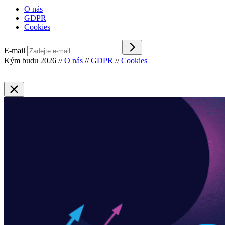
O nás
GDPR
Cookies
E-mail
Kým budu 2026
//
O nás
//
GDPR
//
Cookies