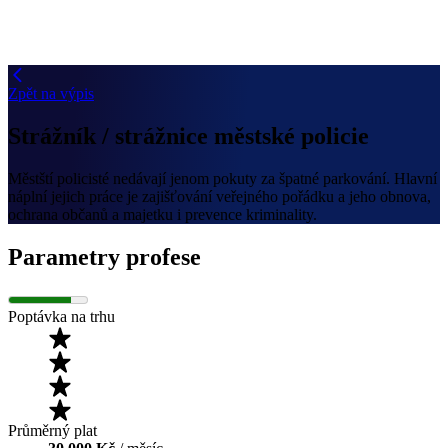
Zpět na výpis
Strážník / strážnice městské policie
Městští policisté nedávají jenom pokuty za špatné parkování. Hlavní
náplní jejich práce je zajišťování veřejného pořádku a jeho obnova,
ochrana občanů a majetku i prevence kriminality.
Parametry profese
Poptávka na trhu
Průměrný plat