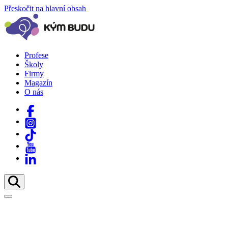
Přeskočit na hlavní obsah
Profese
Školy
Firmy
Magazín
O nás