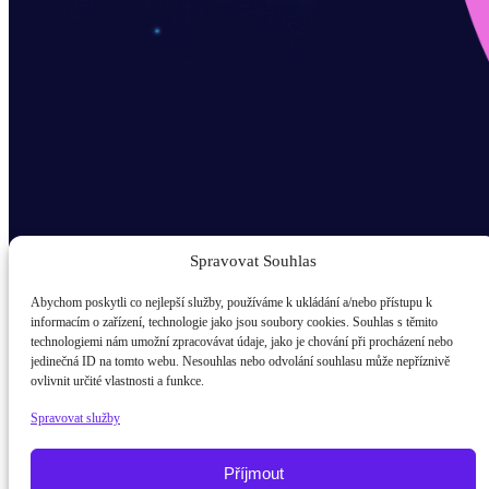
Spravovat Souhlas
Abychom poskytli co nejlepší služby, používáme k ukládání a/nebo přístupu k
informacím o zařízení, technologie jako jsou soubory cookies. Souhlas s těmito
technologiemi nám umožní zpracovávat údaje, jako je chování při procházení nebo
Odběr novinek popup
jedinečná ID na tomto webu. Nesouhlas nebo odvolání souhlasu může nepříznivě
ovlivnit určité vlastnosti a funkce.
E-mail
Spravovat služby
Kdo jsem?
žák / student
Příjmout