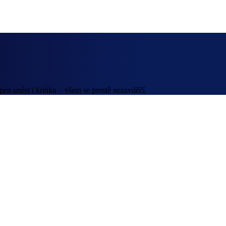
en unést i kritiku – všem se prostě nezavděčí.