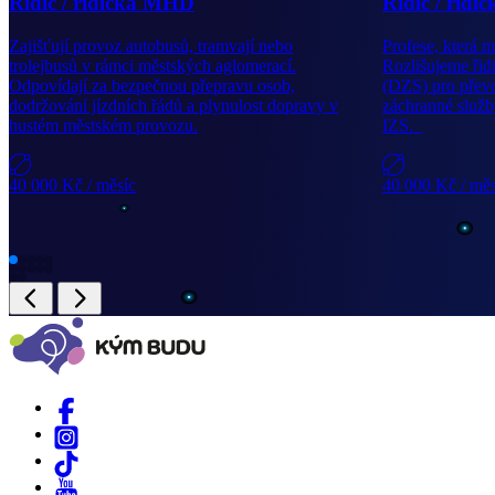
Řidič / řidička MHD
Řidič / řidi
Zajišťují provoz autobusů, tramvají nebo
Profese, která m
trolejbusů v rámci městských aglomerací.
Rozlišujeme řid
Odpovídají za bezpečnou přepravu osob,
(DZS) pro převo
dodržování jízdních řádů a plynulost dopravy v
záchranné služb
hustém městském provozu.
IZS.
40 000 Kč
/ měsíc
40 000 Kč
/ mě