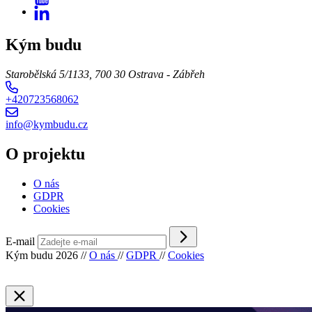
Kým budu
Starobělská 5/1133, 700 30 Ostrava - Zábřeh
+420723568062
info@kymbudu.cz
O projektu
O nás
GDPR
Cookies
E-mail
Kým budu 2026
//
O nás
//
GDPR
//
Cookies