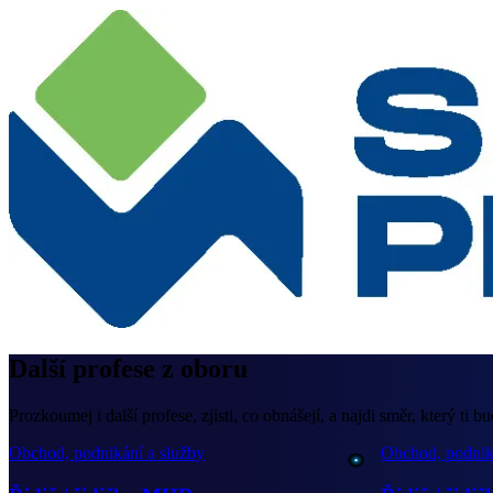
Další profese z oboru
Prozkoumej i další profese, zjisti, co obnášejí, a najdi směr, který ti bu
Obchod, podnikání a služby
Obchod, podnik