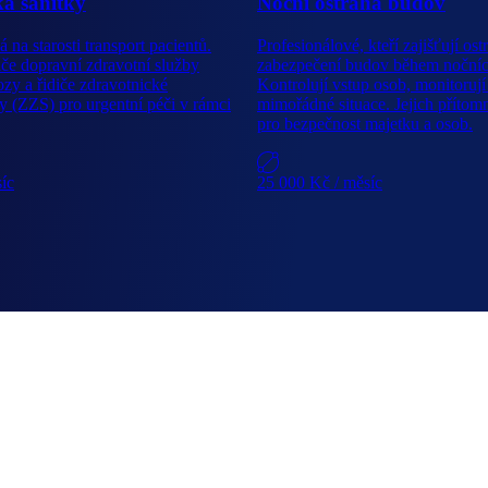
čka sanitky
Noční ostraha budov
á na starosti transport pacientů.
Profesionálové, kteří zajišťují ost
iče dopravní zdravotní služby
zabezpečení budov během noční
zy a řidiče zdravotnické
Kontrolují vstup osob, monitorují 
y (ZZS) pro urgentní péči v rámci
mimořádné situace. Jejich přítomn
pro bezpečnost majetku a osob.
síc
25 000 Kč
/ měsíc