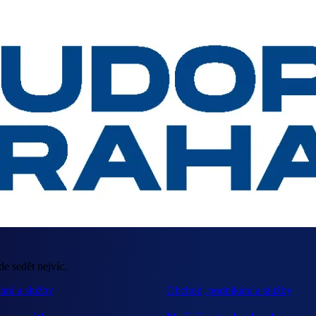
de sedět nejvíc.
ání a služby
Obchod, podnikání a služby