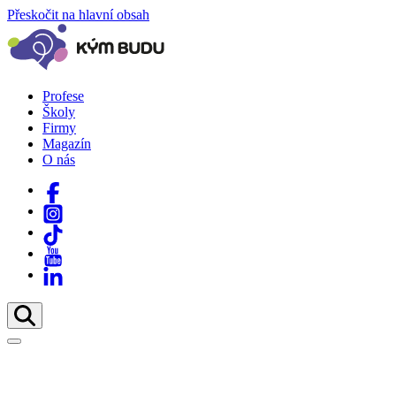
Přeskočit na hlavní obsah
Profese
Školy
Firmy
Magazín
O nás