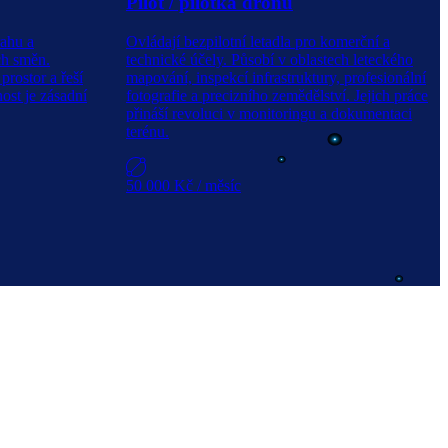
Pilot / pilotka dronu
rahu a
Ovládají bezpilotní letadla pro komerční a
ch směn.
technické účely. Působí v oblastech leteckého
prostor a řeší
mapování, inspekcí infrastruktury, profesionální
ost je zásadní
fotografie a precizního zemědělství. Jejich práce
přináší revoluci v monitoringu a dokumentaci
terénu.
50 000 Kč
/ měsíc