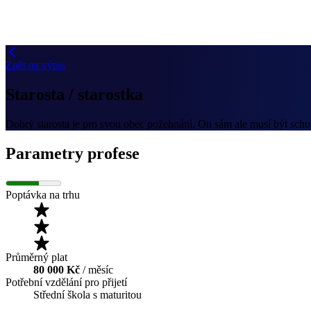
Zpět na výpis
Starosta / starostka
Dobrý starosta je pro svou obec požehnání. On sám ale musí být schop
Parametry profese
Poptávka na trhu
Průměrný plat
80 000 Kč
/ měsíc
Potřební vzdělání pro přijetí
Střední škola s maturitou