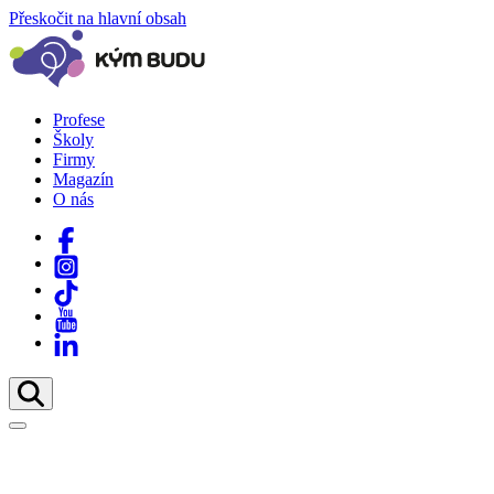
Přeskočit na hlavní obsah
Profese
Školy
Firmy
Magazín
O nás