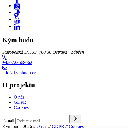
Kým budu
Starobělská 5/1133, 700 30 Ostrava - Zábřeh
+420723568062
info@kymbudu.cz
O projektu
O nás
GDPR
Cookies
E-mail
Kým budu 2026
//
O nás
//
GDPR
//
Cookies