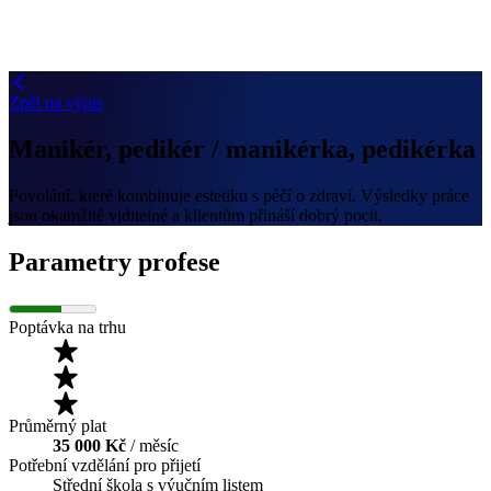
Zpět na výpis
Manikér, pedikér / manikérka, pedikérka
Povolání, které kombinuje estetiku s péčí o zdraví. Výsledky práce
jsou okamžitě viditelné a klientům přináší dobrý pocit.
Parametry profese
Poptávka na trhu
Průměrný plat
35 000 Kč
/ měsíc
Potřební vzdělání pro přijetí
Střední škola s výučním listem