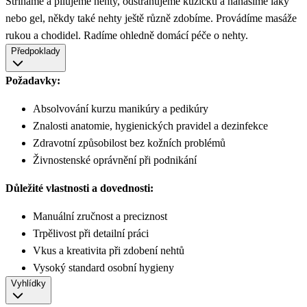
Stříháme a pilujeme nehty, odstraňujeme kůžičku a nanášíme laky
nebo gel, někdy také nehty ještě různě zdobíme. Provádíme masáže
rukou a chodidel. Radíme ohledně domácí péče o nehty.
Předpoklady
Požadavky:
Absolvování kurzu manikúry a pedikúry
Znalosti anatomie, hygienických pravidel a dezinfekce
Zdravotní způsobilost bez kožních problémů
Živnostenské oprávnění při podnikání
Důležité vlastnosti a dovednosti:
Manuální zručnost a preciznost
Trpělivost při detailní práci
Vkus a kreativita při zdobení nehtů
Vysoký standard osobní hygieny
Vyhlídky