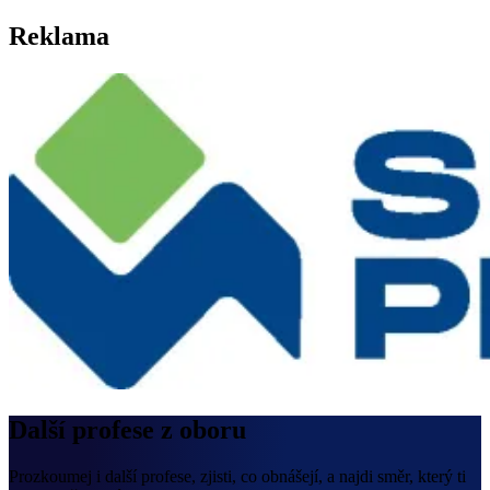
Reklama
Další profese z oboru
Prozkoumej i další profese, zjisti, co obnášejí, a najdi směr, který ti