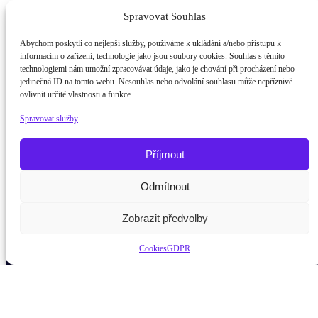
Spravovat Souhlas
Abychom poskytli co nejlepší služby, používáme k ukládání a/nebo přístupu k
informacím o zařízení, technologie jako jsou soubory cookies. Souhlas s těmito
technologiemi nám umožní zpracovávat údaje, jako je chování při procházení nebo
jedinečná ID na tomto webu. Nesouhlas nebo odvolání souhlasu může nepříznivě
ovlivnit určité vlastnosti a funkce.
Spravovat služby
Příjmout
Odmítnout
Potřebujete poradit?
Zeptej
Zobrazit předvolby
Cookies
GDPR