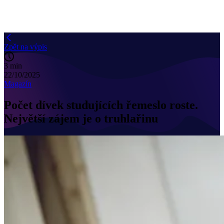
Zpět na výpis
3 min
22/10/2025
Magazín
Počet dívek studujících řemeslo roste.
Největší zájem je o truhlařinu