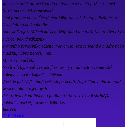
současné době obrovská a do budoucna se zcela jistě nezmenší.
Navíc nedostatek řemeslníků
není problém pouze České republiky, ale celé Evropy. Průměrná
čekací doba na kvalitního
řemeslníka je v řádech měsíců. Například u malířů jsou to dva až tři
měsíce, pokud zákazník
kvalitního řemeslníka sežene rychleji, to, zda se jedná o malíře nebo
malířku, vůbec neřeší,“
řekl
Miloslav Janeček.
Navíc dívky, které vystudují řemeslný obor, často své mužské
kolegy „strčí do kapsy“.
„Většina
dívek je pečlivější, mají větší cit po detail. Například v oboru malíř
se více uplatní v jemných
dekorativních malbách, u podlahářů to zase bývají složitější
pokládky parket,“
uzavřel Miloslav
Janeček.
Další článek