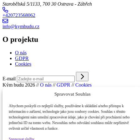
Starobělská 5/1133, 700 30 Ostrava - Zábřeh
+420723568062
info@kymbudu.cz
O projektu
O nás
GDPR
Cookies
E-mail
Kým budu 2026
//
O nás
//
GDPR
//
Cookies
Spravovat Souhlas
Abychom poskytli co nejlepší služby, používáme k ukládání a/nebo přístupu k
informacím o zařízení, technologie jako jsou soubory cookies. Souhlas s těmito
technologiemi nám umožní zpracovávat údaje, jako je chování při procházení nebo
jedinečná ID na tomto webu. Nesouhlas nebo odvolání souhlasu může nepříznivě
ovlivnit určité vlastnosti a funkce.
Spravovat služby