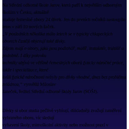
Na Střední odborné škole Jarov, která patří k největším odborným
školám v Česku, aktuálně
studuje řemeslné obory 24 dívek. Jen do prvních ročníků nastoupilo
letos v září 10 nových žaček.
„V posledních několika málo letech se v typicky chlapeckých
oborech častěji objevují také dívky.
Zájem mají o obory, jako jsou podlahář, malíř, instalatér, truhlář a
podobně. I díky pokroku
techniky ubývá ve většině řemeslných oborů fyzicky náročné práce,
takže i specializace, které
kvůli fyzické náročnosti nebyly pro dívky vhodné, dnes bez problému
zvládnou,“
vysvětlil Miloslav
Janeček, ředitel Střední odborné školy Jarov (SOŠJ).
Dívky si obor studia pečlivě vybírají, důkladněji zvažují zaměření
vybraného oboru, víc sledují
vybavení školy, mimoškolní aktivity nebo možnost praxí v