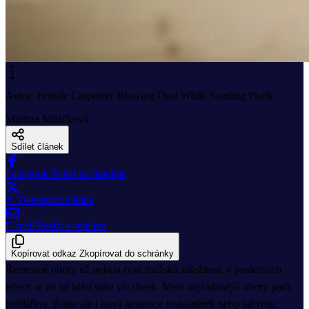
Autor: Female Carpenter Blowing Dust While Sanding Plank
Martina Miláčková
Sdílet článek
Facebook
Sdílet na timeline
X
Tweetnout článek
E-mail
Poslat e-mailem
Kopírovat odkaz
Zkopírovat do schránky
Řemeslné obory už nejsou ryze mužská záležitost, v posledních
letech se na ně hlásí stále víc dívek. Mezi nejžádanější obory patří
truhlařina. Roste ale i nová generace instalatérek nebo lakýrnic.