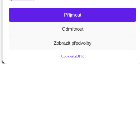
Příjmout
Odmítnout
Potřebujete poradit?
Zeptejte se našeho asistent
Zobrazit předvolby
Cookies
GDPR