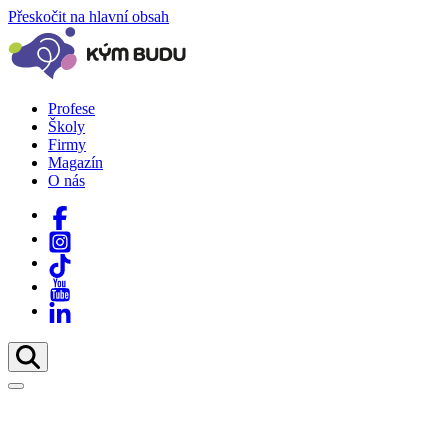
Přeskočit na hlavní obsah
Profese
Školy
Firmy
Magazín
O nás