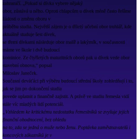
zahraničí. „Pokud si dívka vybere nějaký
obor, zůstává u něho. Oproti chlapcům u dívek méně často řešíme
žádosti o změnu oboru v
průběhu studia. Největší zájem je o tříletý učební obor truhlář, kde
aktuálně studuje šest dívek,
se třemi dívkami následuje obor malíř a lakýrník, v současnosti
máme ve škole i dvě budoucí
kominice. Ze čtyřletých maturitních oborů pak u dívek vede obor
stavební obnova,“ popsal
Miloslav Janeček.
Současní deváťáci při výběru budoucí střední školy zohledňují i to,
jak se jim po dokončení studia
povede uplatnit a finančně zajistit. A právě ve studiu řemesla vidí
stále víc mladých lidí potenciál.
„Vzhledem ke kritickému nedostatku řemeslníků se zvyšuje jejich
finanční ohodnocení, bez ohledu
na to, zda se jedná o muže nebo ženu. Poptávka zaměstnavatelů i
koncových zákazníků je v