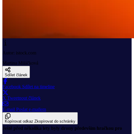
Autor: istock.com
Martina Miláčková
Sdílet článek
Facebook
Sdílet na timeline
X
Tweetnout článek
E-mail
Poslat e-mailem
Kopírovat odkaz
Zkopírovat do schránky
Ještě před několika lety byly drony především hračkou pro