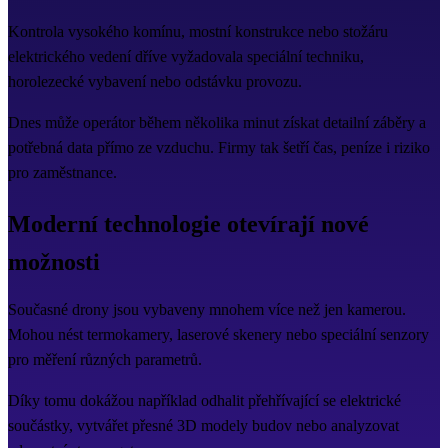
Kontrola vysokého komínu, mostní konstrukce nebo stožáru
elektrického vedení dříve vyžadovala speciální techniku,
horolezecké vybavení nebo odstávku provozu.
Dnes může operátor během několika minut získat detailní záběry a
potřebná data přímo ze vzduchu. Firmy tak šetří čas, peníze i riziko
pro zaměstnance.
Moderní technologie otevírají nové
možnosti
Současné drony jsou vybaveny mnohem více než jen kamerou.
Mohou nést termokamery, laserové skenery nebo speciální senzory
pro měření různých parametrů.
Díky tomu dokážou například odhalit přehřívající se elektrické
součástky, vytvářet přesné 3D modely budov nebo analyzovat