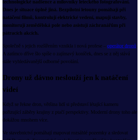
technologické nadšence a milovníky leteckého fotografování.
Dnes je situace úplně jiná. Bezpilotní letouny pomáhají při
natáčení filmů, kontrolují elektrické vedení, mapují stavby,
monitorují zemědělská pole nebo asistují záchranářům při
pátracích akcích.
Společně s jejich rozšířením vznikla i nová profese –
operátor dronů
.
A zatímco dříve šlo spíše o zajímavý koníček, dnes se z něj stává
stále vyhledávanější odborné povolání.
Drony už dávno neslouží jen k natáčení
videí
Když se řekne dron, většina lidí si představí létající kameru
pořizující záběry krajiny z ptačí perspektivy. Moderní drony toho ale
dokážou mnohem více.
Ve stavebnictví pomáhají mapovat rozsáhlé pozemky a sledovat