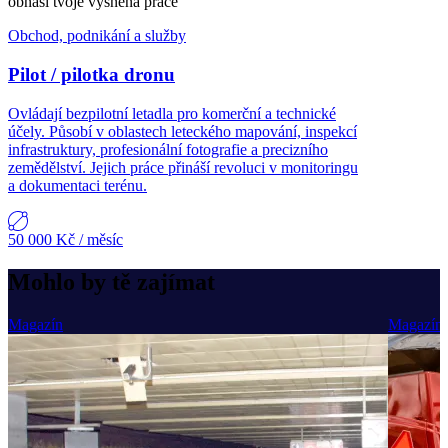
obnáší tvoje vysněná práce
Obchod, podnikání a služby
Pilot / pilotka dronu
Ovládají bezpilotní letadla pro komerční a technické
účely. Působí v oblastech leteckého mapování, inspekcí
infrastruktury, profesionální fotografie a precizního
zemědělství. Jejich práce přináší revoluci v monitoringu
a dokumentaci terénu.
50 000 Kč
/ měsíc
Mohlo by tě zajímat
Magazín
Magazín