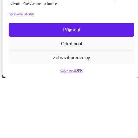
ovlivnit určité vlastnosti a funkce.
Spravovat služby
Příjmout
Potřebujete poradit?
Zeptejte se našeho asistenta
Odmítnout
Chettyho
.
Zobrazit předvolby
Cookies
GDPR