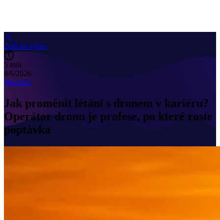
Zpět na výpis
5 min
8/6/2026
Magazín
Jak proměnit létání s dronem v kariéru?
Operátor dronu je profese, po které roste
poptávka