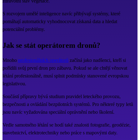
zdravotní stav vegetace.
S rozvojem umělé inteligence navíc přibývají systémy, které
pomáhají automaticky vyhodnocovat získaná data a hledat
potenciální problémy.
Jak se stát operátorem dronů?
Mnoho
profesionálních operátorů
začíná jako nadšenci, kteří si
pořídili svůj první dron pro zábavu. Pokud se ale chtějí věnovat
létání profesionálně, musí splnit podmínky stanovené evropskou
legislativou.
Součástí přípravy bývá studium pravidel leteckého provozu,
bezpečnosti a ovládání bezpilotních systémů. Pro některé typy letů
jsou navíc vyžadována speciální oprávnění nebo školení.
Vedle samotného létání se hodí také znalosti fotografie, geodézie,
stavebnictví, elektrotechniky nebo práce s mapovými daty.