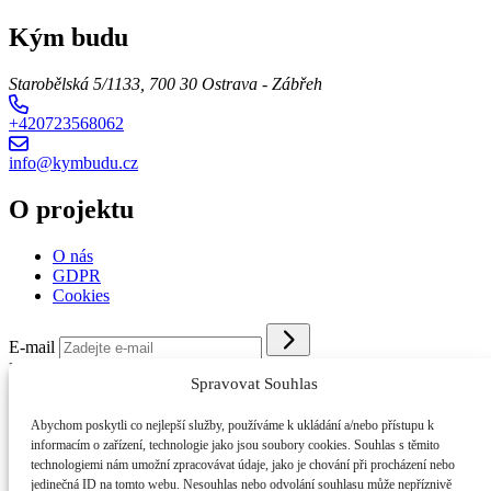
Kým budu
Starobělská 5/1133, 700 30 Ostrava - Zábřeh
+420723568062
info@kymbudu.cz
O projektu
O nás
GDPR
Cookies
E-mail
Kým budu 2026
//
O nás
//
GDPR
//
Cookies
Spravovat Souhlas
Abychom poskytli co nejlepší služby, používáme k ukládání a/nebo přístupu k
informacím o zařízení, technologie jako jsou soubory cookies. Souhlas s těmito
technologiemi nám umožní zpracovávat údaje, jako je chování při procházení nebo
jedinečná ID na tomto webu. Nesouhlas nebo odvolání souhlasu může nepříznivě