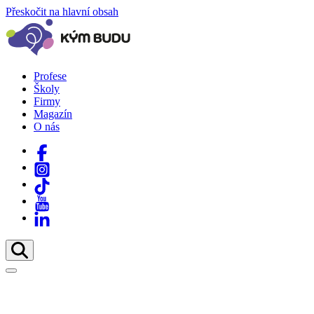
Přeskočit na hlavní obsah
Profese
Školy
Firmy
Magazín
O nás