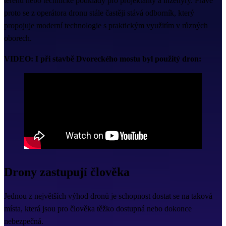
terénu nebo technické podklady pro projektanty a inženýry. Právě
proto se z operátora dronu stále častěji stává odborník, který
propojuje moderní technologie s praktickým využitím v různých
oborech.
VIDEO: I při stavbě Dvoreckého mostu byl použitý dron:
Drony zastupují člověka
Jednou z největších výhod dronů je schopnost dostat se na taková
místa, která jsou pro člověka těžko dostupná nebo dokonce
nebezpečná.