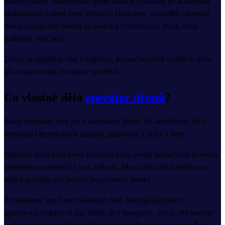
průběh staveb. Energetické společnosti je využívají ke kontrolám
elektrického vedení nebo větrných elektráren. Zemědělci pomocí
dronů sledují stav plodin na polích a vyhodnocují místa, která
potřebují větší péči.
Drony se uplatňují také v logistice, bezpečnostních službách nebo
při monitorování životního prostředí.
Co vlastně dělá
operátor dronů
?
Práce operátora není jen o samotném létání. Ve skutečnosti jde o
kombinaci technických znalostí, plánování a práce s daty.
Operátor musí před letem připravit trasu, ověřit bezpečnost prostoru,
zkontrolovat technický stav zařízení. Musí také znát a dodržovat
platná pravidla pro provoz bezpilotních letadel.
Po skončení letu často následuje další důležitá část práce –
zpracování získaných dat. Může jít o fotografie, videa, 3D modely