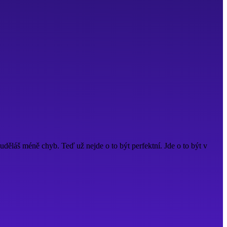
 uděláš méně chyb. Teď už nejde o to být perfektní. Jde o to být v