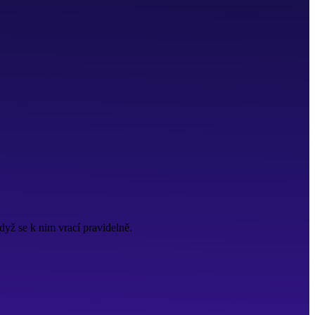
dyž se k nim vrací pravidelně.