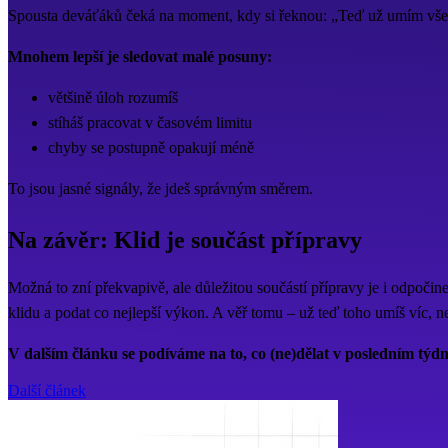
Spousta deváťáků čeká na moment, kdy si řeknou: „Teď už umím všec
Mnohem lepší je sledovat malé posuny:
většině úloh rozumíš
stíháš pracovat v časovém limitu
chyby se postupně opakují méně
To jsou jasné signály, že jdeš správným směrem.
Na závěr: Klid je součást přípravy
Možná to zní překvapivě, ale důležitou součástí přípravy je i odpočine
klidu a podat co nejlepší výkon. A věř tomu – už teď toho umíš víc, ne
V dalším článku se podíváme na to, co (ne)dělat v posledním týdn
Další článek