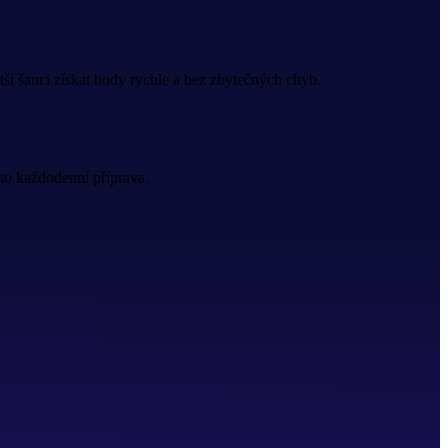
ětší šanci získat body rychle a bez zbytečných chyb.
to každodenní příprava.