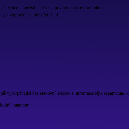
jímačky sice nanečisto, ale se stanoveným časovým limitem.
ut) a vypracuj test bez přerušení.
spíš vyčerpávající než efektivní. Mozek si informace lépe zapamatuje, k
 dlouhý „maraton“.