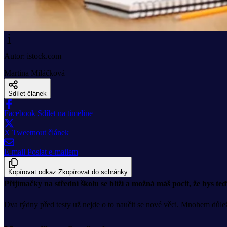
Autor: istock.com
Martina Miláčková
Sdílet článek
Facebook
Sdílet na timeline
X
Tweetnout článek
E-mail
Poslat e-mailem
Kopírovat odkaz
Zkopírovat do schránky
Přijímačky na střední školu se blíží a možná máš pocit, že bys t
Dva týdny před testy už nejde o to naučit se nové věci. Mnohem důležit