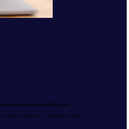
tom často spočívá ta největší chyba.
t s testem. Jinými slovy – připravit se chytře.