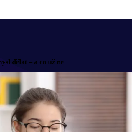
sl dělat – a co už ne