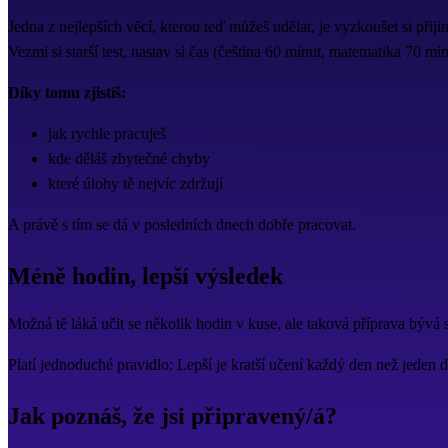
Jedna z nejlepších věcí, kterou teď můžeš udělat, je vyzkoušet si při
Vezmi si starší test, nastav si čas (čeština 60 minut, matematika 70 min
Díky tomu zjistíš:
jak rychle pracuješ
kde děláš zbytečné chyby
které úlohy tě nejvíc zdržují
A právě s tím se dá v posledních dnech dobře pracovat.
Méně hodin, lepší výsledek
Možná tě láká učit se několik hodin v kuse, ale taková příprava bývá 
Platí jednoduché pravidlo: Lepší je kratší učení každý den než jeden
Jak poznáš, že jsi připravený/á?