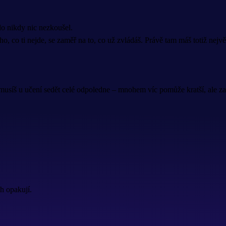
do nikdy nic nezkoušel.
ho, co ti nejde, se zaměř na to, co už zvládáš. Právě tam máš totiž nejv
emusíš u učení sedět celé odpoledne – mnohem víc pomůže kratší, ale za
ch opakují.