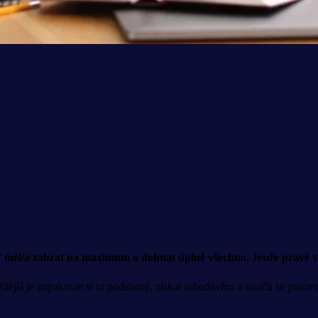
eď měl/a zabrat na maximum a dohnat úplně všechno. Jenže právě v 
ější je zopakovat si to podstatné, získat sebedůvěru a naučit se pracova