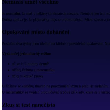
Nemusíš umět všechno
Je normální, že máš v některých tématech mezery. Nemá je jen ten, k
Dobrá zpráva je, že přijímačky nejsou o dokonalosti. Místo stresu z to
Opakování místo dohánění
Poslední dva týdny jsou ideální na klidné a pravidelné opakování. N
Vyzkoušej jednoduchý režim:
uč se 1–2 hodiny denně
střídej češtinu a matematiku
dělej si krátké pauzy
U češtiny se zaměřuj hlavně na porozumění textu a práci se zadáním.
U matematiky se vyplatí procvičovat typové příklady, které se v teste
Zkus si test nanečisto