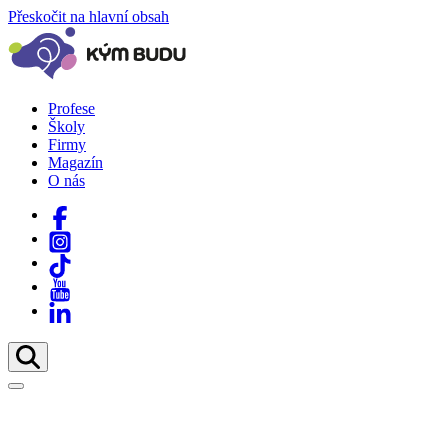
Přeskočit na hlavní obsah
Profese
Školy
Firmy
Magazín
O nás