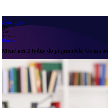
Zpět na výpis
3 min
31/3/2026
Magazín
Méně než 2 týdny do přijímaček: Co má smy