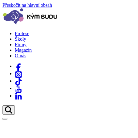
Přeskočit na hlavní obsah
Profese
Školy
Firmy
Magazín
O nás