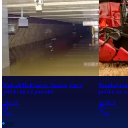
Nádraží Holešovice: Stanice, která
Kombajn není
přežila ničivé povodně
počítač na k
5/8/2026
3/8/2026
5 min
7 min