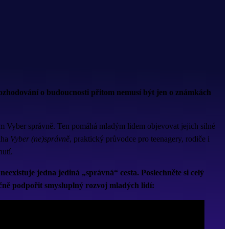
. Rozhodování o budoucnosti přitom nemusí být jen o známkách
m Vyber správně. Ten pomáhá mladým lidem objevovat jejich silné
niha
Vyber (ne)správně
, praktický průvodce pro teenagery, rodiče i
utí.
 neexistuje jedna jediná „správná“ cesta. Poslechněte si celý
ečně podpořit smysluplný rozvoj mladých lidí: