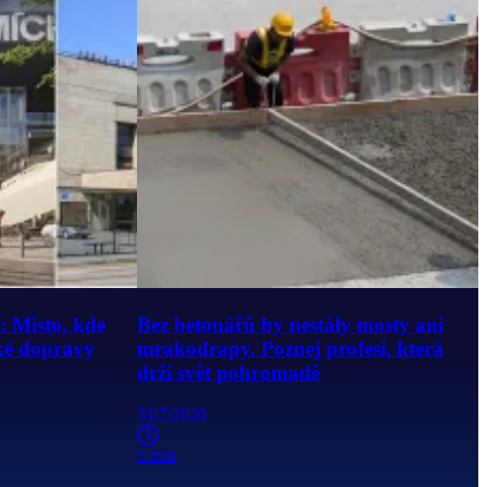
 Místo, kde
Bez betonářů by nestály mosty ani
ké dopravy
mrakodrapy. Poznej profesi, která
drží svět pohromadě
31/7/2026
5 min