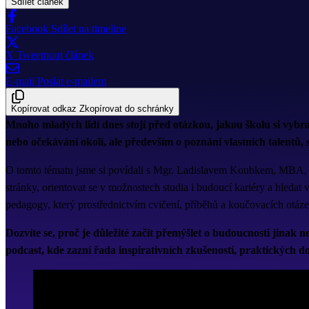
Sdílet článek
Facebook
Sdílet na timeline
X
Tweetnout článek
E-mail
Poslat e-mailem
Kopírovat odkaz
Zkopírovat do schránky
Mnoho mladých lidí dnes stojí před otázkou, jakou školu si vybr
nebo očekávání okolí, ale především o poznání vlastních talentů,
O tomto tématu jsme si povídali s Mgr. Ladislavem Koubkem, MBA, a
stránky, orientovat se v možnostech studia i budoucí kariéry a hledat v
pedagogy, který prostřednictvím cvičení, příběhů a koučovacích otáze
Dozvíte se, proč je důležité začít přemýšlet o budoucnosti jinak n
podcast, kde zazní řada inspirativních zkušeností, praktických d