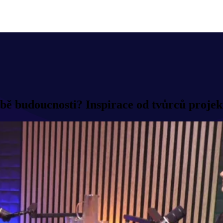
volbě budoucnosti? Inspirace od tvůrců proj