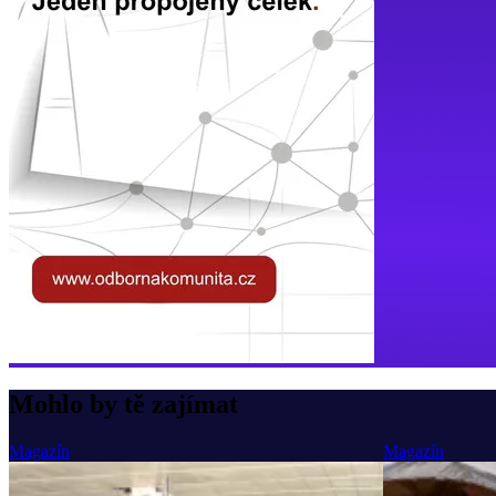
Mohlo by tě zajímat
Magazín
Magazín