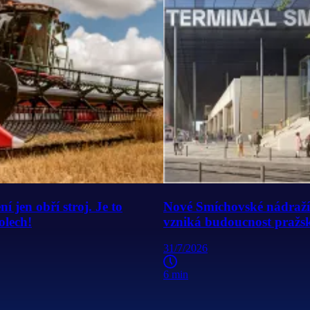
 jen obří stroj. Je to
Nové Smíchovské nádraží:
olech!
vzniká budoucnost pražs
31/7/2026
6 min