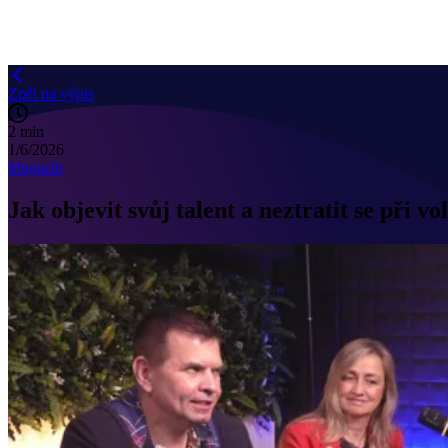
Zpět na výpis
2 min
1/6/2026
Magazín
Jak objevit svůj talent a neztratit se při 