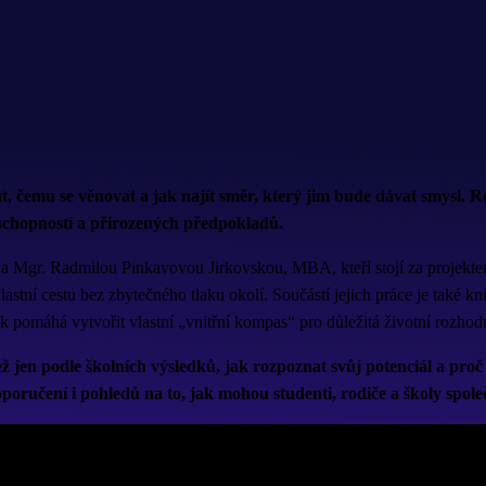
at, čemu se věnovat a jak najít směr, který jim bude dávat smysl
 schopností a přirozených předpokladů.
 Mgr. Radmilou Pinkavovou Jirkovskou, MBA, kteří stojí za projekte
lastní cestu bez zbytečného tlaku okolí. Součástí jejich práce je také k
k pomáhá vytvořit vlastní „vnitřní kompas“ pro důležitá životní rozhodn
ež jen podle školních výsledků, jak rozpoznat svůj potenciál a proč
oporučení i pohledů na to, jak mohou studenti, rodiče a školy spol