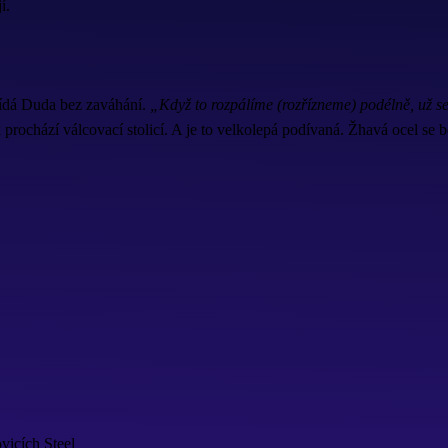
í.
ídá Duda bez zaváhání.
„Když to rozpálíme (rozřízneme) podélně, už se
 prochází válcovací stolicí. A je to velkolepá podívaná. Žhavá ocel se
ovicích Steel