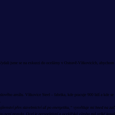
ydali jsme se na exkurzi do ocelárny v Ostravě-Vítkovicích, abychom zjis
ového areálu. Vítkovice Steel – fabrika, kde pracuje 900 lidí a kde se v
.
trojírenství přes stavebnictví až po energetiku,“ vysvětluje mi hned na
o není pravda. Ocel je perspektivní a ocelářská výroba má velké kouz