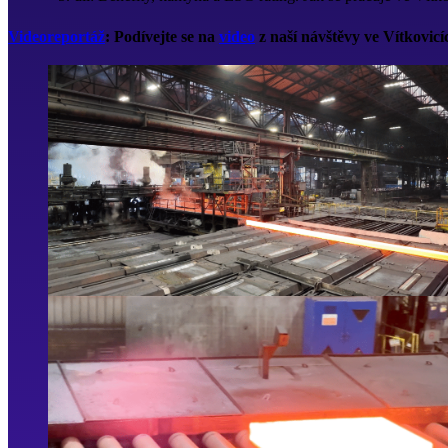
Videoreportáž
: Podívejte se na
video
z naší návštěvy ve Vítkovicí