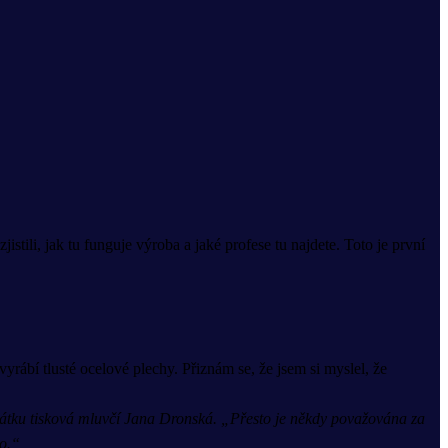
tili, jak tu funguje výroba a jaké profese tu najdete. Toto je první
yrábí tlusté ocelové plechy. Přiznám se, že jsem si myslel, že
 začátku tisková mluvčí Jana Dronská. „Přesto je někdy považována za
lo.“