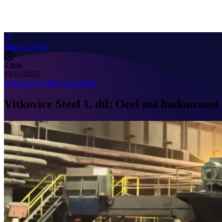
Zpět na výpis
4 min
13/11/2025
Exkurze ve Vítkovicích Steel
Vítkovice Steel 1. díl: Ocel má budoucnost