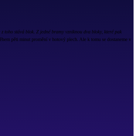
 z toho stává blok. Z jedné bramy vzniknou dva bloky, které pak
 během pěti minut promění v hotový plech. Ale k tomu se dostaneme v