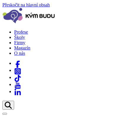
Přeskočit na hlavní obsah
Profese
Školy
Firmy
Magazín
O nás