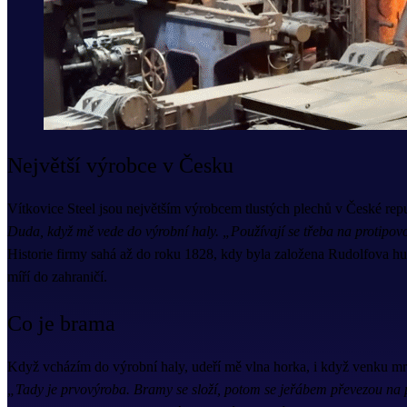
Největší výrobce v Česku
Vítkovice Steel jsou největším výrobcem tlustých plechů v České re
Duda, když mě vede do výrobní haly. „Používají se třeba na protipo
Historie firmy sahá až do roku 1828, kdy byla založena Rudolfova huť
míří do zahraničí.
Co je brama
Když vcházím do výrobní haly, udeří mě vlna horka, i když venku mr
„Tady je prvovýroba. Bramy se složí, potom se jeřábem převezou na p