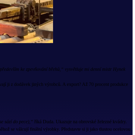
 především ke zpevňování břehů,“ vysvětluje mi denní mistr Hynek
vají ji z dodávek jiných výrobců. A export? Až 70 procent produkce
se sází do pece),“
říká Duda. Ukazuje na obrovské železné kvádry.
hož se válcují finální výrobky. Představte si ji jako tlustou ocelovou