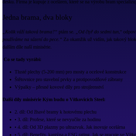
desku. Firma je kupuje z oceláren, které se na výrobu bram specializuj
Jedna brama, dva bloky
„Kolik váží taková brama?“
ptám se.
„Od čtyř do sedmi tun
,“ odpov
používáme na sázení do pece.“
Za okamžik už vidím, jak takový blok
dalším díle naší minisérie.
Co se tady vyrábí:
Tlusté plechy (5-200 mm) pro mosty a ocelové konstrukce
Štětovnice pro stavební prvky a protipovodňové zábrany
Výpalky – přesné kovové díly pro strojírenství
Další díly minisérie Kým budu o Vítkovicích Steel:
2. díl: Od žhavé bramy k hotovému plechu
• 3. díl: Profese, které se nevyučíte za hodinu
• 4. díl: Od 3D plazmy po ultrazvuk. Jak inovuje ocelárna
• 5. díl: Benefity, kantýna a ESG rating. Jak se pracuje ve Vítk