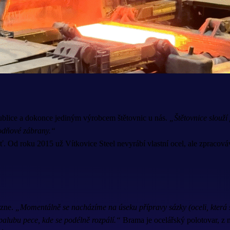
publice a dokonce jediným výrobcem štětovnic u nás.
„Štětovnice slouží
vodňové zábrany.“
. Od roku 2015 už Vítkovice Steel nevyrábí vlastní ocel, ale zpracová
zne.
„Momentálně se nacházíme na úseku přípravy sázky (oceli, která 
alubu pece, kde se podélně rozpálí.“
Brama je ocelářský polotovar, z ně