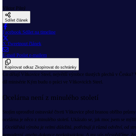
Viktor Pilný
Sdílet článek
Facebook
Sdílet na timeline
X
Tweetnout článek
E-mail
Poslat e-mailem
Kopírovat odkaz
Zkopírovat do schránky
Co dělají Vítkovice Steel, největší výrobce tlustých plechů v Česku? V
díl minisérie Kým budu o práci ve Vítkovicích Steel.
Ocelárna není z minulého století
Stojím uprostřed ostravské čtvrti Vítkovice před branou obřího průmysl
ocelárna je něco z minulého století. Ukázalo se, jak moc jsem se mýlil
„Ocelářská výroba je velmi důležitá, potřebují ji různá odvětví, od s
nemoderní, anebo dokonce neekologickou. A my vás přesvědčíme, že t