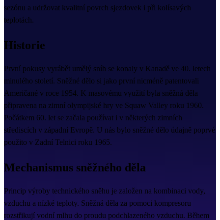
sezónu a udržovat kvalitní povrch sjezdovek i při kolísavých
teplotách.
Historie
První pokusy vyrábět umělý sníh se konaly v Kanadě ve 40. letech
minulého století. Sněžné dělo si jako první nicméně patentovali
Američané v roce 1954. K masovému využití byla sněžná děla
připravena na zimní olympijské hry ve Squaw Valley roku 1960.
Počátkem 60. let se začala používat i v některých zimních
střediscích v západní Evropě. U nás bylo sněžné dělo údajně poprvé
použito v Zadní Telnici roku 1965.
Mechanismus sněžného děla
Princip výroby technického sněhu je založen na kombinaci vody,
vzduchu a nízké teploty. Sněžná děla za pomoci kompresoru
rozstřikují vodní mlhu do proudu podchlazeného vzduchu. Během