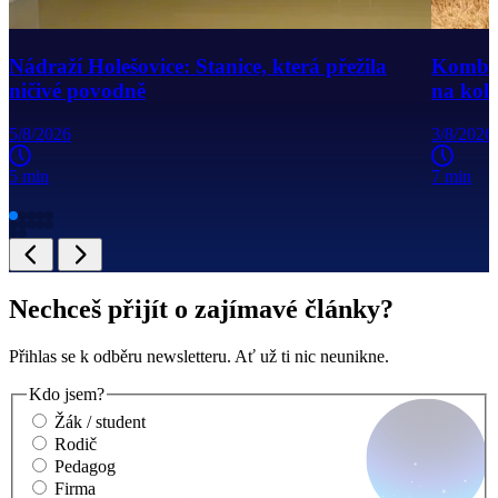
Nádraží Holešovice: Stanice, která přežila
Kombajn
ničivé povodně
na kole
5/8/2026
3/8/2026
5 min
7 min
Nechceš přijít o zajímavé články?
Přihlas se k odběru newsletteru. Ať už ti nic neunikne.
Kdo jsem?
Žák / student
Rodič
Pedagog
Firma