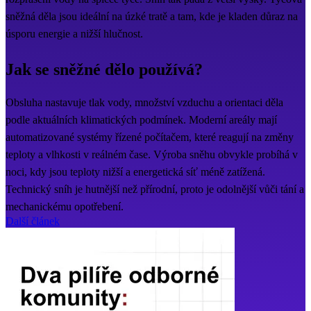
sněžná děla jsou ideální na úzké tratě a tam, kde je kladen důraz na
úsporu energie a nižší hlučnost.
Jak se sněžné dělo používá?
Obsluha nastavuje tlak vody, množství vzduchu a orientaci děla
podle aktuálních klimatických podmínek. Moderní areály mají
automatizované systémy řízené počítačem, které reagují na změny
teploty a vlhkosti v reálném čase. Výroba sněhu obvykle probíhá v
noci, kdy jsou teploty nižší a energetická síť méně zatížená.
Technický sníh je hutnější než přírodní, proto je odolnější vůči tání a
mechanickému opotřebení.
Další článek