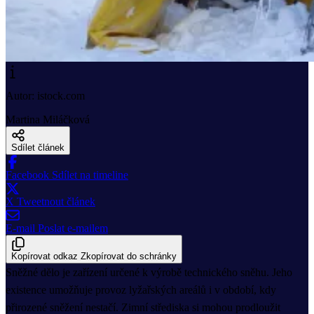
Autor: istock.com
Martina Miláčková
Sdílet článek
Facebook
Sdílet na timeline
X
Tweetnout článek
E-mail
Poslat e-mailem
Kopírovat odkaz
Zkopírovat do schránky
Sněžné dělo je zařízení určené k výrobě technického sněhu. Jeho
existence umožňuje provoz lyžařských areálů i v období, kdy
přirozené sněžení nestačí. Zimní střediska si mohou prodloužit