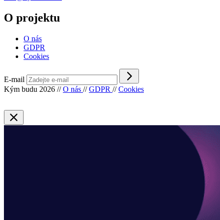
O projektu
O nás
GDPR
Cookies
E-mail
Kým budu 2026
//
O nás
//
GDPR
//
Cookies