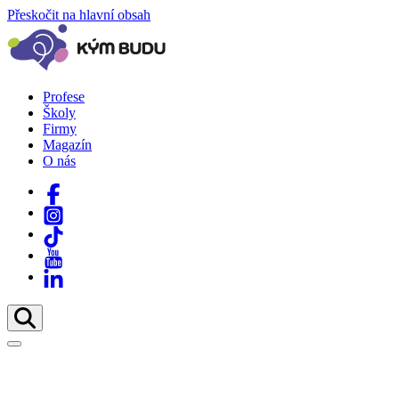
Přeskočit na hlavní obsah
Profese
Školy
Firmy
Magazín
O nás