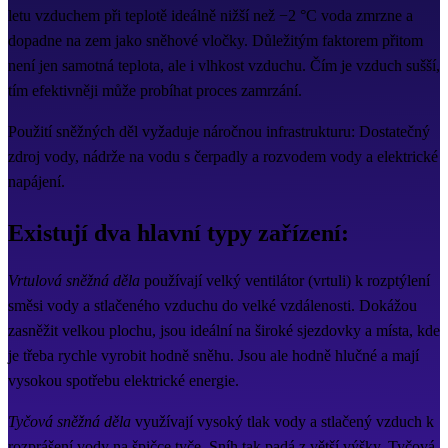
letu vzduchem při teplotě ideálně nižší než −2 °C voda zmrzne a
dopadne na zem jako sněhové vločky. Důležitým faktorem přitom
není jen samotná teplota, ale i vlhkost vzduchu. Čím je vzduch sušší,
tím efektivněji může probíhat proces zamrzání.
Použití sněžných děl vyžaduje náročnou infrastrukturu: Dostatečný
zdroj vody, nádrže na vodu s čerpadly a rozvodem vody a elektrické
napájení.
Existují dva hlavní typy zařízení:
Vrtulová sněžná děla
používají velký ventilátor (vrtuli) k rozptýlení
směsi vody a stlačeného vzduchu do velké vzdálenosti. Dokážou
zasněžit velkou plochu, jsou ideální na široké sjezdovky a místa, kde
je třeba rychle vyrobit hodně sněhu. Jsou ale hodně hlučné a mají
vysokou spotřebu elektrické energie.
Tyčová sněžná děla
využívají vysoký tlak vody a stlačený vzduch k
rozprášení vody na špičce tyče. Sníh tak padá z větší výšky. Tyčová