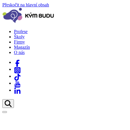
Přeskočit na hlavní obsah
Profese
Školy
Firmy
Magazín
O nás