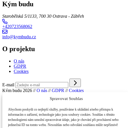
Kým budu
Starobělská 5/1133, 700 30 Ostrava - Zábřeh
+420723568062
info@kymbudu.cz
O projektu
O nás
GDPR
Cookies
E-mail
Kým budu 2026
//
O nás
//
GDPR
//
Cookies
Spravovat Souhlas
Abychom poskytli co nejlepší služby, používáme k ukládání a/nebo přístupu k
informacím o zařízení, technologie jako jsou soubory cookies. Souhlas s těmito
technologiemi nám umožní zpracovávat údaje, jako je chování při procházení nebo
jedinečná ID na tomto webu. Nesouhlas nebo odvolání souhlasu může nepříznivě