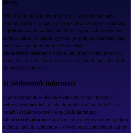
školy
Někteří žáci volí školu jen proto, že má „dobré jméno“ nebo
vysokou úspěšnost u maturity. Prestiž ale automaticky neznamená,
že je škola vhodná pro každého. Náročné gymnázium může být
skvělou volbou pro studijní typy, ale pro prakticky zaměřené žáky
může znamenat dlouhodobý stres a neúspěch.
Jak se chybě vyhnout:
Zjistěte si, jaký je styl výuky, nároky na
studenty a atmosféra školy. Zvažte, zda vám tento typ studia bude
dlouhodobě vyhovovat.
3) Nedostatek informací
Mnoho rozhodnutí se dělá na základě povrchních informací –
webových stránek, letáků nebo doporučení známých. To často
nestačí k reálné představě o tom, jak škola funguje.
Jak se chybě vyhnout:
Navštěvujte dny otevřených dveří, ptejte se
studentů i učitelů, zajímejte se o rozvrh, praxe, mimoškolní aktivity i