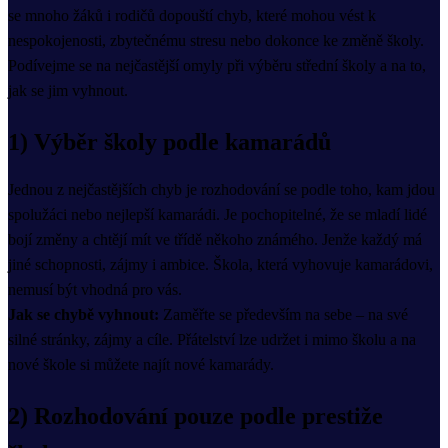
se mnoho žáků i rodičů dopouští chyb, které mohou vést k
nespokojenosti, zbytečnému stresu nebo dokonce ke změně školy.
Podívejme se na nejčastější omyly při výběru střední školy a na to,
jak se jim vyhnout.
1) Výběr školy podle kamarádů
Jednou z nejčastějších chyb je rozhodování se podle toho, kam jdou
spolužáci nebo nejlepší kamarádi. Je pochopitelné, že se mladí lidé
bojí změny a chtějí mít ve třídě někoho známého. Jenže každý má
jiné schopnosti, zájmy i ambice. Škola, která vyhovuje kamarádovi,
nemusí být vhodná pro vás.
Jak se chybě vyhnout:
Zaměřte se především na sebe – na své
silné stránky, zájmy a cíle. Přátelství lze udržet i mimo školu a na
nové škole si můžete najít nové kamarády.
2) Rozhodování pouze podle prestiže