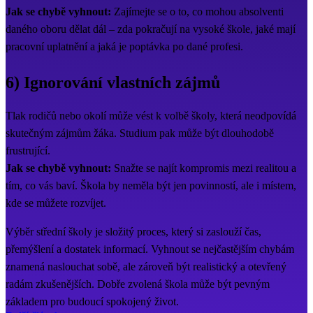
Jak se chybě vyhnout:
Zajímejte se o to, co mohou absolventi
daného oboru dělat dál – zda pokračují na vysoké škole, jaké mají
pracovní uplatnění a jaká je poptávka po dané profesi.
6) Ignorování vlastních zájmů
Tlak rodičů nebo okolí může vést k volbě školy, která neodpovídá
skutečným zájmům žáka. Studium pak může být dlouhodobě
frustrující.
Jak se chybě vyhnout:
Snažte se najít kompromis mezi realitou a
tím, co vás baví. Škola by neměla být jen povinností, ale i místem,
kde se můžete rozvíjet.
Výběr střední školy je složitý proces, který si zaslouží čas,
přemýšlení a dostatek informací. Vyhnout se nejčastějším chybám
znamená naslouchat sobě, ale zároveň být realistický a otevřený
radám zkušenějších. Dobře zvolená škola může být pevným
základem pro budoucí spokojený život.