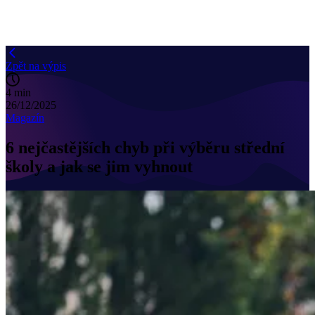
Zpět na výpis
4 min
26/12/2025
Magazín
6 nejčastějších chyb při výběru střední
školy a jak se jim vyhnout