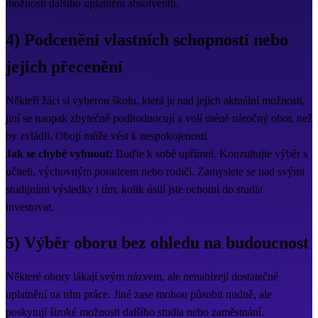
možnosti dalšího uplatnění absolventů.
4) Podcenění vlastních schopností nebo
jejich přecenění
Někteří žáci si vyberou školu, která je nad jejich aktuální možnosti,
jiní se naopak zbytečně podhodnocují a volí méně náročný obor, než
by zvládli. Obojí může vést k nespokojenosti.
Jak se chybě vyhnout:
Buďte k sobě upřímní. Konzultujte výběr s
učiteli, výchovným poradcem nebo rodiči. Zamyslete se nad svými
studijními výsledky i tím, kolik úsilí jste ochotni do studia
investovat.
5) Výběr oboru bez ohledu na budoucnost
Některé obory lákají svým názvem, ale nenabízejí dostatečné
uplatnění na trhu práce. Jiné zase mohou působit nudně, ale
poskytují široké možnosti dalšího studia nebo zaměstnání.