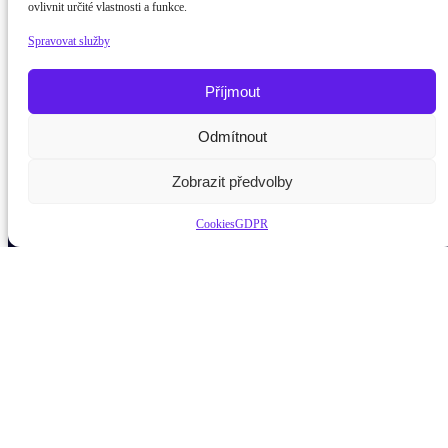
ovlivnit určité vlastnosti a funkce.
Spravovat služby
Příjmout
Odmítnout
Potřebujete poradit?
Zeptejte se našeho asistenta
Zobrazit předvolby
Cookies
GDPR