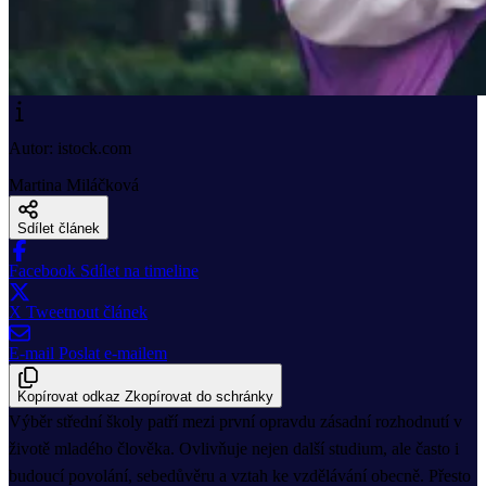
Autor: istock.com
Martina Miláčková
Sdílet článek
Facebook
Sdílet na timeline
X
Tweetnout článek
E-mail
Poslat e-mailem
Kopírovat odkaz
Zkopírovat do schránky
Výběr střední školy patří mezi první opravdu zásadní rozhodnutí v
životě mladého člověka. Ovlivňuje nejen další studium, ale často i
budoucí povolání, sebedůvěru a vztah ke vzdělávání obecně. Přesto